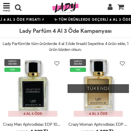
menü
L 3 ÖDE FIRSATI ⚡
✨ TÜM ÜRÜNLERDE GEÇERLİ
4
AL 3 ÖDE FIRS
Lady Parfüm 4 Al 3 Öde Kampanyası
Lady Parfüm’de tüm ürünlerde 4 al 3 öde fırsatı! Sepetine 4 ürün ekle, 1
ürün bizden olsun.
KARGO
KARGO
BEDAVA
BEDAVA
YENİ
YENİ
TÜKENDİ
4 AL 3 ÖDE
4 AL 3 ÖDE
Crazy Man Aphrodisiac EDP 100ml Erkek Parfüm
Crazy Woman Aphrodisiac EDP 100ml Kadın Parfüm