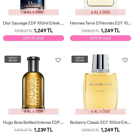
4 AL 3 ÖDE
4 AL 3 ÖDE
Dior Sauvage EDP 100ml Erkek Parfüm Tester
Hermes Terre D'Hermès EDT 100ml Erkek Parfüm Tester
1,249 TL
1,249 TL
1,508.21 TL
1,508.21 TL
SEPETE EKLE
SEPETE EKLE
KARGO
KARGO
BEDAVA
BEDAVA
4 AL 3 ÖDE
4 AL 3 ÖDE
Hugo Boss Bottled Intense EDP 100ml Erkek Parfüm Tester
Burberry Classic EDT 100ml Erkek Parfüm Tester
1,239 TL
1,249 TL
1,493.31 TL
1,508.21 TL