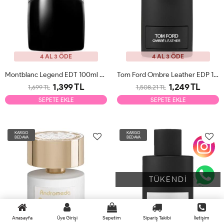
4 AL 3 ÖDE
4 AL 3 ÖDE
Montblanc Legend EDT 100ml Erkek Parfüm Tester
Tom Ford Ombre Leather EDP 100ml Erkek Parfüm Tester
1,399 TL
1,249 TL
1,699 TL
1,508.21 TL
SEPETE EKLE
SEPETE EKLE
KARGO
KARGO
BEDAVA
BEDAVA
TÜKENDİ
Anasayfa
Üye Girişi
Sepetim
Sipariş Takibi
İletişim
4 AL 3 ÖDE
4 AL 3 ÖDE