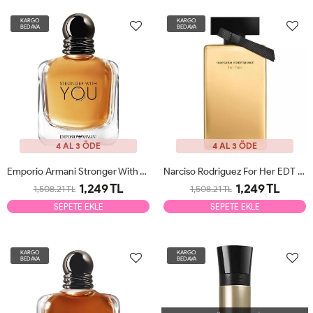
KARGO
KARGO
BEDAVA
BEDAVA
4 AL 3 ÖDE
4 AL 3 ÖDE
Emporio Armani Stronger With You EDT 100ml Erkek Parfüm Tester
Narciso Rodriguez For Her EDT Limited Edition 100ml Kadın Parfüm Tester
1,249 TL
1,249 TL
1,508.21 TL
1,508.21 TL
SEPETE EKLE
SEPETE EKLE
KARGO
KARGO
BEDAVA
BEDAVA