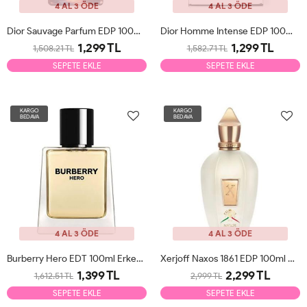
4 AL 3 ÖDE
4 AL 3 ÖDE
Dior Sauvage Parfum EDP 100ml Erkek Parfüm Tester
Dior Homme Intense EDP 100ml Erkek Parfüm Tester
1,299 TL
1,299 TL
1,508.21 TL
1,582.71 TL
SEPETE EKLE
SEPETE EKLE
KARGO
KARGO
BEDAVA
BEDAVA
4 AL 3 ÖDE
4 AL 3 ÖDE
Burberry Hero EDT 100ml Erkek Parfüm Tester
Xerjoff Naxos 1861 EDP 100ml Unisex Parfüm Tester
1,399 TL
2,299 TL
1,612.51 TL
2,999 TL
SEPETE EKLE
SEPETE EKLE