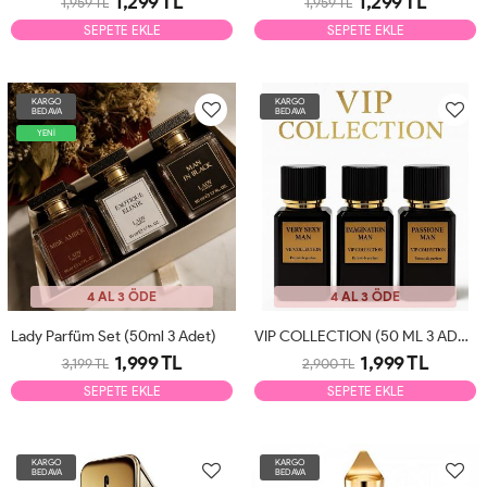
1,299 TL
1,299 TL
1,959 TL
1,959 TL
SEPETE EKLE
SEPETE EKLE
KARGO
KARGO
BEDAVA
BEDAVA
YENİ
4 AL 3 ÖDE
4 AL 3 ÖDE
Lady Parfüm Set (50ml 3 Adet)
VIP COLLECTION (50 ML 3 ADET)
1,999 TL
1,999 TL
3,199 TL
2,900 TL
SEPETE EKLE
SEPETE EKLE
KARGO
KARGO
BEDAVA
BEDAVA