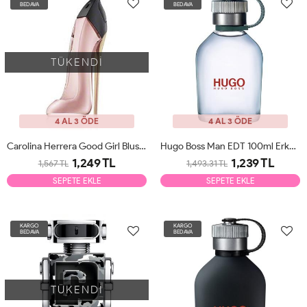
BEDAVA
BEDAVA
TÜKENDİ
4 AL 3 ÖDE
4 AL 3 ÖDE
Carolina Herrera Good Girl Blush EDP 80ml Kadın Parfüm Tester
Hugo Boss Man EDT 100ml Erkek Parfüm Tester
1,249 TL
1,239 TL
1,567 TL
1,493.31 TL
SEPETE EKLE
SEPETE EKLE
KARGO
KARGO
BEDAVA
BEDAVA
TÜKENDİ