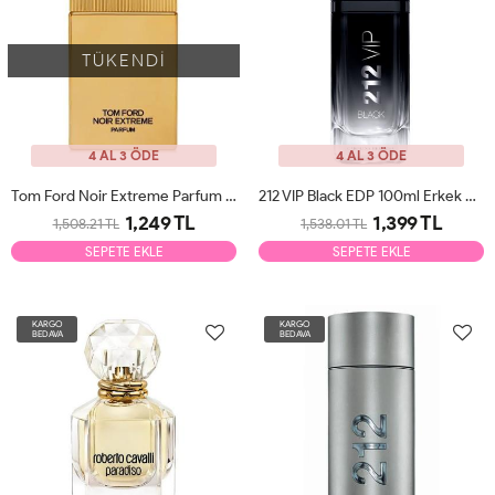
TÜKENDİ
4 AL 3 ÖDE
4 AL 3 ÖDE
Tom Ford Noir Extreme Parfum EDP 100ml Erkek Parfüm Tester
212 VIP Black EDP 100ml Erkek Parfüm Tester
1,249 TL
1,399 TL
1,508.21 TL
1,538.01 TL
SEPETE EKLE
SEPETE EKLE
KARGO
KARGO
BEDAVA
BEDAVA