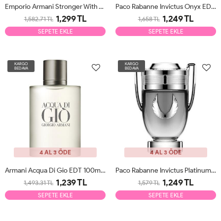
Emporio Armani Stronger With You Leather EDP 100ml Erkek Parfüm Tester
Paco Rabanne Invictus Onyx EDT 100ml Erkek Parfüm Tester
1,299 TL
1,249 TL
1,582.71 TL
1,658 TL
SEPETE EKLE
SEPETE EKLE
KARGO
KARGO
BEDAVA
BEDAVA
4 AL 3 ÖDE
4 AL 3 ÖDE
Armani Acqua Di Gio EDT 100ml Erkek Parfüm Tester
Paco Rabanne Invictus Platinum EDP 100ml Erkek Parfüm Tester
1,239 TL
1,249 TL
1,493.31 TL
1,579 TL
SEPETE EKLE
SEPETE EKLE