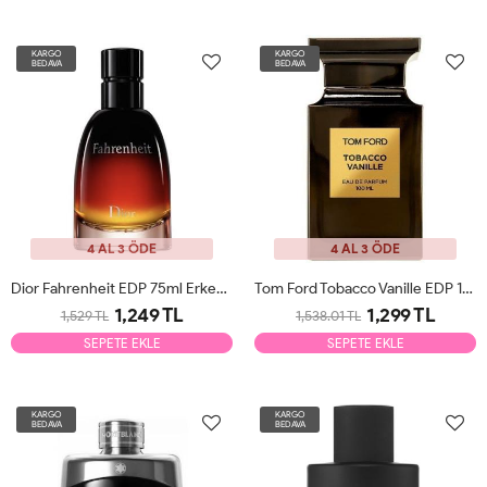
KARGO
KARGO
BEDAVA
BEDAVA
4 AL 3 ÖDE
4 AL 3 ÖDE
Dior Fahrenheit EDP 75ml Erkek Parfüm Tester
Tom Ford Tobacco Vanille EDP 100ml Erkek Parfüm Tester
1,249 TL
1,299 TL
1,529 TL
1,538.01 TL
SEPETE EKLE
SEPETE EKLE
KARGO
KARGO
BEDAVA
BEDAVA