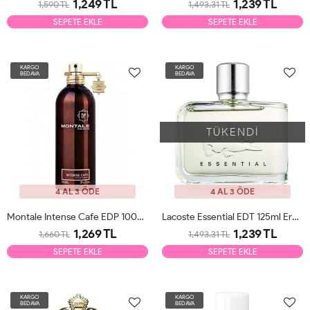
1,249 TL
1,239 TL
1,590 TL
1,493.31 TL
SEPETE EKLE
SEPETE EKLE
KARGO
KARGO
BEDAVA
BEDAVA
TÜKENDİ
4 AL 3 ÖDE
4 AL 3 ÖDE
Montale Intense Cafe EDP 100ml Unisex Parfüm Tester
Lacoste Essential EDT 125ml Erkek Parfüm Tester
1,269 TL
1,239 TL
1,660 TL
1,493.31 TL
SEPETE EKLE
SEPETE EKLE
KARGO
KARGO
BEDAVA
BEDAVA