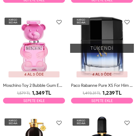
KARGO
KARGO
BEDAVA
BEDAVA
TÜKENDİ
4 AL 3 ÖDE
4 AL 3 ÖDE
Moschino Toy 2 Bubble Gum EDT 100ml Kadın Parfüm Tester
Paco Rabanne Pure XS For Him EDT 100ml Erkek Parfüm Tester
1,349 TL
1,239 TL
1,579 TL
1,493.31 TL
SEPETE EKLE
SEPETE EKLE
KARGO
KARGO
BEDAVA
BEDAVA