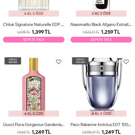
4 AL 3 ÖDE
4 AL 3 ÖDE
Chloé Signature Naturelle EDP 100ml Kadın Parfüm Tester
Nasomatto Black Afgano Extrait De Parfum 30ml Erkek Parfüm Tester
1,399 TL
1,259 TL
1,698 TL
1,523.11 TL
SEPETE EKLE
SEPETE EKLE
KARGO
KARGO
BEDAVA
BEDAVA
4 AL 3 ÖDE
4 AL 3 ÖDE
Gucci Flora Gorgeous Gardenia EDP 100ml Kadın Parfüm Tester
Paco Rabanne Invictus EDT 100ml Erkek Parfüm Tester
1,249 TL
1,249 TL
1,565 TL
1,508.21 TL