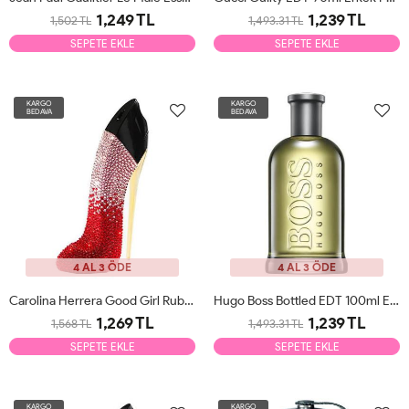
1,249 TL
1,239 TL
1,502 TL
1,493.31 TL
SEPETE EKLE
SEPETE EKLE
KARGO
KARGO
BEDAVA
BEDAVA
4 AL 3 ÖDE
4 AL 3 ÖDE
Carolina Herrera Good Girl Ruby Sparkle EDP 80ml Kadın Parfüm Tester
Hugo Boss Bottled EDT 100ml Erkek Parfüm Tester
1,269 TL
1,239 TL
1,568 TL
1,493.31 TL
SEPETE EKLE
SEPETE EKLE
KARGO
KARGO