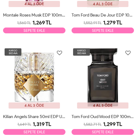
4 AL 3 ÖDE
4 AL 3 ÖDE
Montale Roses Musk EDP 100ml Kadın Parfüm Tester
Tom Ford Beau De Jour EDP 100ml Erkek Parfüm Tester
1,269 TL
1,279 TL
1,560 TL
1,552.91 TL
SEPETE EKLE
SEPETE EKLE
KARGO
KARGO
BEDAVA
BEDAVA
4 AL 3 ÖDE
4 AL 3 ÖDE
Kilian Angels Share 50ml EDP Unisex Parfüm Tester
Tom Ford Oud Wood EDP 100ml Erkek Parfüm Tester
1,319 TL
1,299 TL
1,649 TL
1,582.71 TL
SEPETE EKLE
SEPETE EKLE