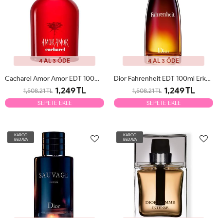
4 AL 3 ÖDE
4 AL 3 ÖDE
Cacharel Amor Amor EDT 100ml Kadın Parfüm Tester
Dior Fahrenheit EDT 100ml Erkek Parfüm Tester
1,249 TL
1,249 TL
1,508.21 TL
1,508.21 TL
SEPETE EKLE
SEPETE EKLE
KARGO
KARGO
BEDAVA
BEDAVA