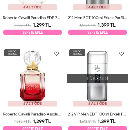
4 AL 3 ÖDE
4 AL 3 ÖDE
Roberto Cavalli Paradiso EDP 75ml Kadın Parfüm Tester
212 Men EDT 100ml Erkek Parfüm Tester
1,299 TL
1,399 TL
1,582.71 TL
1,612.51 TL
SEPETE EKLE
SEPETE EKLE
KARGO
KARGO
BEDAVA
BEDAVA
TÜKENDİ
4 AL 3 ÖDE
4 AL 3 ÖDE
Roberto Cavalli Paradiso Assoluto EDP 75ml Kadın Parfüm Tester
212 VIP Men EDT 100ml Erkek Parfüm Tester
1,299 TL
1,399 TL
1,582.71 TL
1,612.51 TL
SEPETE EKLE
SEPETE EKLE