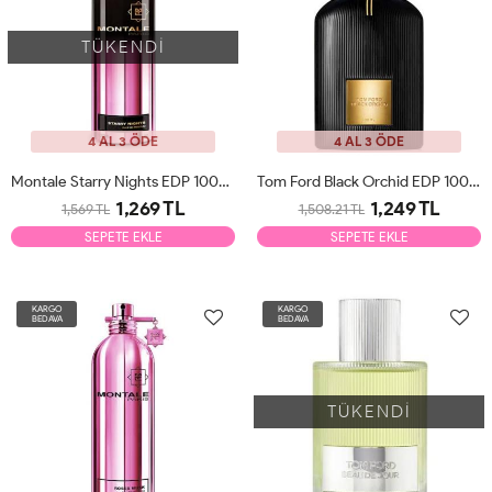
TÜKENDİ
4 AL 3 ÖDE
4 AL 3 ÖDE
Montale Starry Nights EDP 100ml Unisex Parfüm Tester
Tom Ford Black Orchid EDP 100ml Unisex Parfüm Tester
1,269 TL
1,249 TL
1,569 TL
1,508.21 TL
SEPETE EKLE
SEPETE EKLE
KARGO
KARGO
BEDAVA
BEDAVA
TÜKENDİ