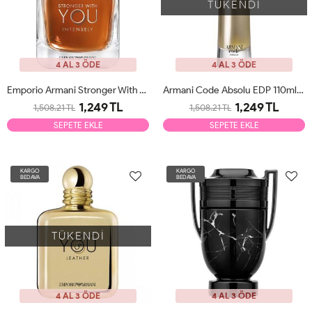
TÜKENDİ
4 AL 3 ÖDE
4 AL 3 ÖDE
Emporio Armani Stronger With You Intensely EDP 100ml Erkek Parfüm Tester
Armani Code Absolu EDP 110ml Erkek Parfüm Tester
1,249 TL
1,249 TL
1,508.21 TL
1,508.21 TL
SEPETE EKLE
SEPETE EKLE
KARGO
KARGO
BEDAVA
BEDAVA
TÜKENDİ
4 AL 3 ÖDE
4 AL 3 ÖDE