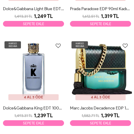
Dolce&Gabbana Light Blue EDT 125ml Erkek Parfüm Tester
Prada Paradoxe EDP 90ml Kadın Parfüm Tester
1,249 TL
1,319 TL
1,493.31 TL
1,612.51 TL
SEPETE EKLE
SEPETE EKLE
KARGO
KARGO
BEDAVA
BEDAVA
4 AL 3 ÖDE
4 AL 3 ÖDE
Dolce&Gabbana King EDT 100ml Erkek Parfüm Tester
Marc Jacobs Decadence EDP 100ml Kadın Parfüm Tester
1,239 TL
1,399 TL
1,493.31 TL
1,582.71 TL
SEPETE EKLE
SEPETE EKLE