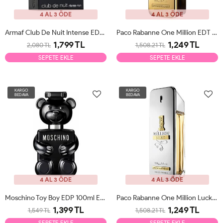
4 AL 3 ÖDE
4 AL 3 ÖDE
Armaf Club De Nuit Intense EDT 105ml Erkek Parfüm Tester
Paco Rabanne One Million EDT 100ml Erkek Parfüm Tester
1,799 TL
1,249 TL
2,080 TL
1,508.21 TL
SEPETE EKLE
SEPETE EKLE
KARGO
KARGO
BEDAVA
BEDAVA
4 AL 3 ÖDE
4 AL 3 ÖDE
Moschino Toy Boy EDP 100ml Erkek Parfüm Tester
Paco Rabanne One Million Lucky EDT 100ml Erkek Parfüm Tester
1,399 TL
1,249 TL
1,549 TL
1,508.21 TL
SEPETE EKLE
SEPETE EKLE