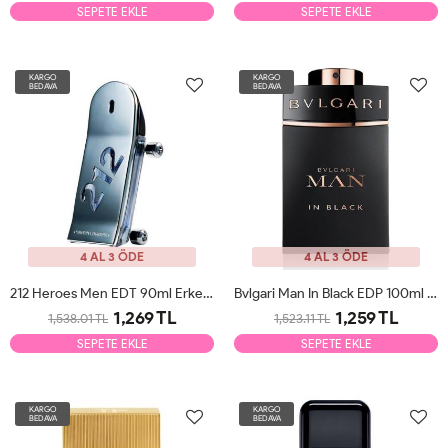
SEPETE EKLE
SEPETE EKLE
KARGO
KARGO
BEDAVA
BEDAVA
4 AL 3 ÖDE
4 AL 3 ÖDE
212 Heroes Men EDT 90ml Erkek Parfüm Tester
Bvlgari Man In Black EDP 100ml Erkek Parfüm Tester
1,269 TL
1,259 TL
1,538.01 TL
1,523.11 TL
SEPETE EKLE
SEPETE EKLE
KARGO
KARGO
BEDAVA
BEDAVA