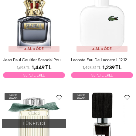
4 AL 3 ÖDE
4 AL 3 ÖDE
Jean Paul Gaultier Scandal Pour Homme EDT 100ml Erkek Parfüm Tester
Lacoste Eau De Lacoste L.12.12 Blanc Edt 100ml Erkek Parfüm Tester
1,449 TL
1,239 TL
1,698 TL
1,493.31 TL
SEPETE EKLE
SEPETE EKLE
KARGO
KARGO
BEDAVA
BEDAVA
TÜKENDİ