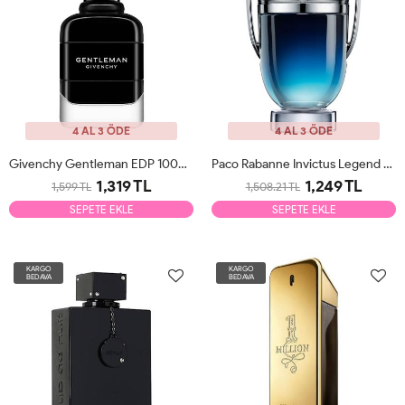
4 AL 3 ÖDE
4 AL 3 ÖDE
Givenchy Gentleman EDP 100ml Erkek Parfüm Tester
Paco Rabanne Invictus Legend EDP 100ml Erkek Parfüm Tester
1,319 TL
1,249 TL
1,599 TL
1,508.21 TL
SEPETE EKLE
SEPETE EKLE
KARGO
KARGO
BEDAVA
BEDAVA