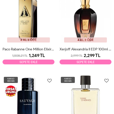
4 AL 3 ÖDE
4 AL 3 ÖDE
Paco Rabanne One Million Elixir EDP 100ml Erkek Parfüm Tester
Xerjoff Alexandria II EDP 100ml Unisex Parfüm Tester
1,249 TL
2,299 TL
1,508.21 TL
2,999 TL
SEPETE EKLE
SEPETE EKLE
KARGO
KARGO
BEDAVA
BEDAVA