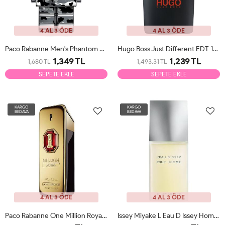
4 AL 3 ÖDE
4 AL 3 ÖDE
Paco Rabanne Men's Phantom Legion EDT 100ml Erkek Parfüm Tester
Hugo Boss Just Different EDT 150ml Erkek Parfüm Tester
1,349 TL
1,239 TL
1,680 TL
1,493.31 TL
SEPETE EKLE
SEPETE EKLE
KARGO
KARGO
BEDAVA
BEDAVA
4 AL 3 ÖDE
4 AL 3 ÖDE
Paco Rabanne One Million Royal EDP 100ml Erkek Parfüm Tester
Issey Miyake L Eau D Issey Homme EDT 125ml Erkek Parfüm Tester