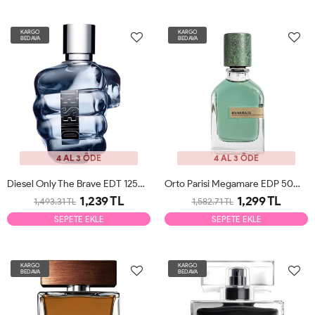
KARGO
KARGO
BEDAVA
BEDAVA
4 AL 3 ÖDE
4 AL 3 ÖDE
Diesel Only The Brave EDT 125ml Erkek Parfüm Tester
Orto Parisi Megamare EDP 50ml Unisex Parfüm Tester
1,239 TL
1,299 TL
1,493.31 TL
1,582.71 TL
SEPETE EKLE
SEPETE EKLE
KARGO
KARGO
BEDAVA
BEDAVA