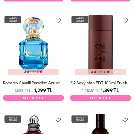
KARGO
KARGO
BEDAVA
BEDAVA
4 AL 3 ÖDE
4 AL 3 ÖDE
Roberto Cavalli Paradiso Azzurro EDP 75ml Kadın Parfüm Tester
212 Sexy Men EDT 100ml Erkek Parfüm Tester
1,299 TL
1,399 TL
1,582.71 TL
1,612.51 TL
SEPETE EKLE
SEPETE EKLE
KARGO
KARGO
BEDAVA
BEDAVA