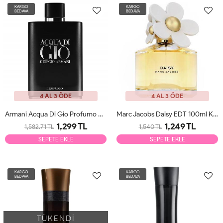
KARGO
KARGO
BEDAVA
BEDAVA
4 AL 3 ÖDE
4 AL 3 ÖDE
Armani Acqua Di Gio Profumo EDP 125ml Erkek Parfüm Tester
Marc Jacobs Daisy EDT 100ml Kadın Parfüm Tester
1,299 TL
1,249 TL
1,582.71 TL
1,540 TL
SEPETE EKLE
SEPETE EKLE
KARGO
KARGO
BEDAVA
BEDAVA
TÜKENDİ