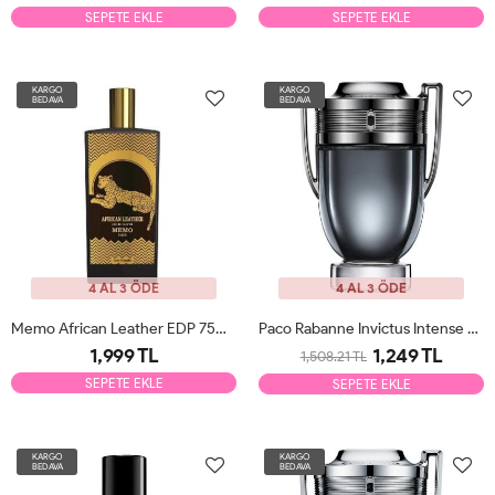
SEPETE EKLE
SEPETE EKLE
KARGO
KARGO
BEDAVA
BEDAVA
4 AL 3 ÖDE
4 AL 3 ÖDE
Memo African Leather EDP 75ml Unisex Parfüm Tester
Paco Rabanne Invictus Intense EDT 100ml Erkek Parfüm Tester
1,999 TL
1,249 TL
1,508.21 TL
SEPETE EKLE
SEPETE EKLE
KARGO
KARGO
BEDAVA
BEDAVA