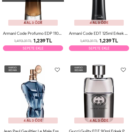
4 AL 3 ÖDE
4 AL 3 ÖDE
Armani Code Profumo EDP 110ml Erkek Parfüm Tester
Armani Code EDT 125ml Erkek Parfüm Tester
1,239 TL
1,239 TL
1,493.31 TL
1,493.31 TL
SEPETE EKLE
SEPETE EKLE
KARGO
KARGO
BEDAVA
BEDAVA
4 AL 3 ÖDE
4 AL 3 ÖDE
Jean Paul Gauiltier Le Male Essence EDP 125ml Erkek Parfüm Tester
Gucci Guilty EDT 90ml Erkek Parfüm Tester