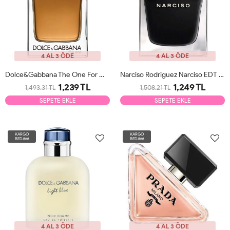
4 AL 3 ÖDE
4 AL 3 ÖDE
Dolce&Gabbana The One For Men EDT 100ml Erkek Parfüm Tester
Narciso Rodriguez Narciso EDT 90ml Kadın Parfüm Tester
1,239 TL
1,249 TL
1,493.31 TL
1,508.21 TL
SEPETE EKLE
SEPETE EKLE
KARGO
KARGO
BEDAVA
BEDAVA
4 AL 3 ÖDE
4 AL 3 ÖDE