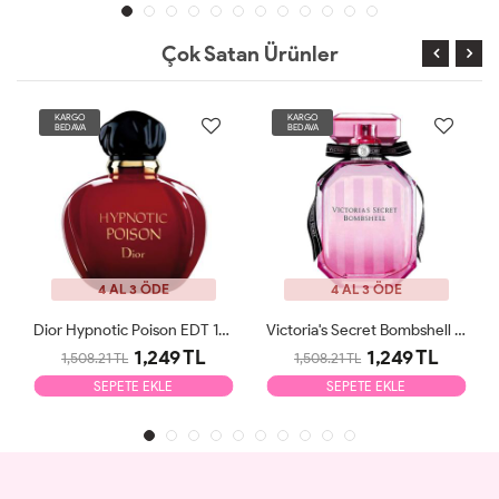
Çok Satan Ürünler
KARGO
KARGO
BEDAVA
BEDAVA
4 AL 3 ÖDE
4 AL 3 ÖDE
Dior Hypnotic Poison EDT 100ml Kadın Parfüm Tester
Victoria's Secret Bombshell EDP 100ml Kadın Parfüm Tester
1,249 TL
1,249 TL
1,508.21 TL
1,508.21 TL
SEPETE EKLE
SEPETE EKLE