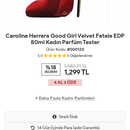
Carolina Herrera Good Girl Velvet Fatale EDP
80ml Kadın Parfüm Tester
Ürün Kodu:
#000120
5.0
0
Değerlendirme
1,582.71 TL
%18
1,299
TL
İNDİRİM
4 AL 3 ÖDE
+
Daha Fazla Kadın Parfümleri
Sınırlı Stok
14 Gün İçinde Para İade Garantisi