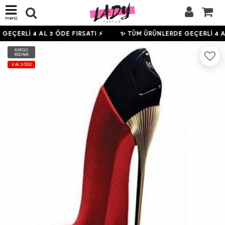
menü
 GEÇERLİ
4
AL 3 ÖDE FIRSATI ⚡
✨ TÜM ÜRÜNLERDE GEÇERLİ
4
A
KARGO
BEDAVA
4 AL 3 ÖDE