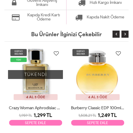
Güvenli Alışveriş
Hızlı Kargo İmkanı
İmkanı
Kapıda Kredi Kartı
Kapıda Nakit Ödeme
Ödeme
Bu Ürünler İlginizi Çekebilir
KARGO
KARGO
BEDAVA
BEDAVA
YENİ
TÜKENDİ
4 AL 3 ÖDE
4 AL 3 ÖDE
Crazy Woman Aphrodisiac EDP 100ml Kadın Parfüm
Burberry Classic EDP 100ml Kadın Parfüm Tester
1,299 TL
1,249 TL
1,959 TL
1,508.21 TL
SEPETE EKLE
SEPETE EKLE