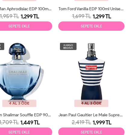
Crazy Man Aphrodisiac EDP 100ml Erkek Parfüm
Tom Ford Vanilla EDP 100ml Unisex Parfüm Tester
1,959 TL
1,699 TL
1,299 TL
1,299 TL
SEPETE EKLE
SEPETE EKLE
O
KARGO
A
BEDAVA
4 AL 3 ÖDE
4 AL 3 ÖDE
Guerlain Shalimar Souffle EDP 90ml Kadın Parfüm Tester
Jean Paul Gaultier Le Male Supreme Edition EDP 125ml Erkek Parfüm Tester
1,709 TL
2,419 TL
1,449 TL
1,999 TL
SEPETE EKLE
SEPETE EKLE