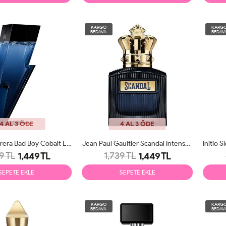
KARGO
KARG
BEDAVA
BEDAV
4 AL 3 ÖDE
4 AL 3 ÖDE
Carolina Herrera Bad Boy Cobalt EDP 100ml Erkek Parfüm Tester
Jean Paul Gaultier Scandal Intense EDP 100ml Erkek Parfüm Tester
9 TL
1,739 TL
1,449 TL
1,449 TL
SEPETE EKLE
SEPETE EKLE
KARGO
KARG
BEDAVA
BEDAV