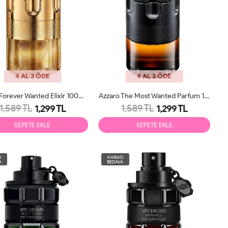
4 AL 3 ÖDE
4 AL 3 ÖDE
Azzaro Forever Wanted Elixir 100ml Erkek Parfüm Tester
Azzaro The Most Wanted Parfum 100ml Erkek Parfüm Tester
1,589 TL
1,589 TL
1,299 TL
1,299 TL
SEPETE EKLE
SEPETE EKLE
O
KARGO
A
BEDAVA