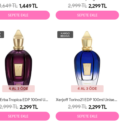
1,649 TL
2,999 TL
1,449 TL
2,299 TL
SEPETE EKLE
SEPETE EKLE
O
KARGO
A
BEDAVA
4 AL 3 ÖDE
4 AL 3 ÖDE
Xerjoff Erba Tropica EDP 100ml Unisex Parfüm Tester
Xerjoff Torino21 EDP 100ml Unisex Parfüm Tester
2,999 TL
2,999 TL
2,299 TL
2,299 TL
SEPETE EKLE
SEPETE EKLE