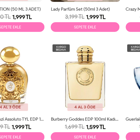
TION (50 ML 3 ADET)
Lady Parfüm Set (50ml 3 Adet)
0 TL
3,199 TL
1,999 TL
1,999 TL
SEPETE EKLE
SEPETE EKLE
KARGO
KARG
BEDAVA
BEDAV
4 AL 3 ÖDE
4 AL 3 ÖDE
Tiziana Terenzi Assoluto TYL EDP 100ml Unisex Parfüm Tester
Burberry Goddes EDP 100ml Kadın Parfüm Tester
9 TL
1,699 TL
1,999 TL
1,599 TL
SEPETE EKLE
SEPETE EKLE