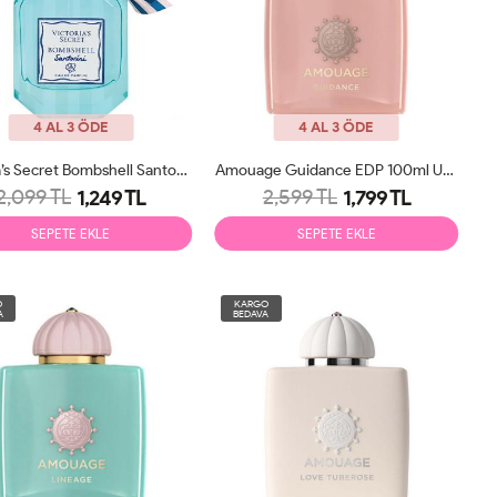
4 AL 3 ÖDE
4 AL 3 ÖDE
Victoria’s Secret Bombshell Santorini EDP 100ml Kadın Parfüm Tester
Amouage Guidance EDP 100ml Unisex Parfüm Tester
2,099 TL
2,599 TL
1,249 TL
1,799 TL
SEPETE EKLE
SEPETE EKLE
O
KARGO
A
BEDAVA