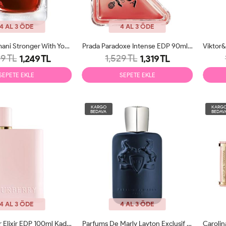
4 AL 3 ÖDE
4 AL 3 ÖDE
Emporio Armani Stronger With You Powerfully EDP 100ml Erkek Parfüm Tester
Prada Paradoxe Intense EDP 90ml Kadın Parfüm Tester
9 TL
1,529 TL
1,249 TL
1,319 TL
SEPETE EKLE
SEPETE EKLE
KARGO
KARG
BEDAVA
BEDAV
4 AL 3 ÖDE
4 AL 3 ÖDE
Burberry Her Elixir EDP 100ml Kadın Parfüm Tester
Parfums De Marly Layton Exclusif EDP 125ml Unisex Parfüm Tester