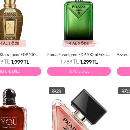
4 AL 3 ÖDE
4 AL 3 ÖDE
Xerjoff Oud Stars Luxor EDP 100ml Unisex Parfüm Tester
Prada Paradigme EDP 100ml Erkek Parfüm Tester
9 TL
1,789 TL
1,999 TL
1,299 TL
SEPETE EKLE
SEPETE EKLE
KARGO
KARG
BEDAVA
BEDAV