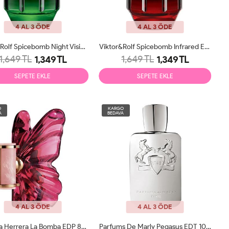
4 AL 3 ÖDE
4 AL 3 ÖDE
Viktor&Rolf Spicebomb Night Visikn EDT 90ml Erkek Parfüm Tester
Viktor&Rolf Spicebomb Infrared EDT 90ml Erkek Parfüm Tester
1,649 TL
1,649 TL
1,349 TL
1,349 TL
SEPETE EKLE
SEPETE EKLE
O
KARGO
A
BEDAVA
4 AL 3 ÖDE
4 AL 3 ÖDE
Carolina Herrera La Bomba EDP 80ml Kadın Parfüm Tester
Parfums De Marly Pegasus EDT 100ml Erkek Parfüm Tester