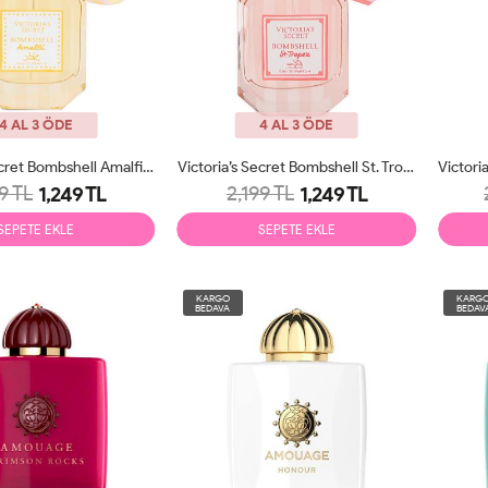
4 AL 3 ÖDE
4 AL 3 ÖDE
Victoria’s Secret Bombshell Amalfi EDP 100ml Kadın Parfüm Tester
Victoria’s Secret Bombshell St. Tropez EDP 100ml Kadın Parfüm Tester
9 TL
2,199 TL
1,249 TL
1,249 TL
SEPETE EKLE
SEPETE EKLE
KARGO
KARG
BEDAVA
BEDAV