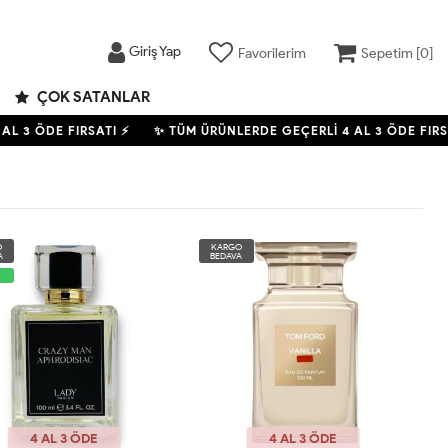
Giriş Yap
Favorilerim
Sepetim [
0
]
ÇOK SATANLAR
 3 ÖDE FIRSATI ⚡
✨ TÜM ÜRÜNLERDE GEÇERLİ
4
AL 3 ÖDE FIRSATI
O
KARGO
A
BEDAVA
4 AL 3 ÖDE
4 AL 3 ÖDE