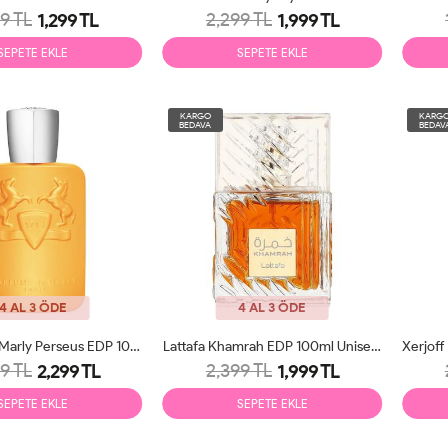
9 TL
2,299 TL
1,299 TL
1,999 TL
SEPETE EKLE
SEPETE EKLE
KARGO
KARG
BEDAVA
BEDAV
4 AL 3 ÖDE
4 AL 3 ÖDE
Parfums De Marly Perseus EDP 100ml Erkek Parfüm Tester
Lattafa Khamrah EDP 100ml Unisex Parfüm Tester
9 TL
2,399 TL
2,299 TL
1,999 TL
SEPETE EKLE
SEPETE EKLE