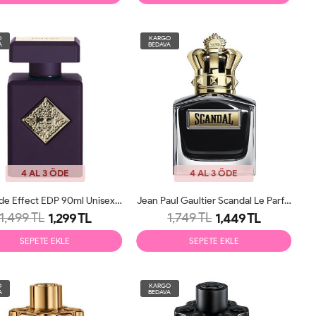
O
KARGO
A
BEDAVA
4 AL 3 ÖDE
4 AL 3 ÖDE
Initio Side Effect EDP 90ml Unisex Parfüm Tester
Jean Paul Gaultier Scandal Le Parfum EDP 100ml Erkek Parfüm Tester
1,499 TL
1,749 TL
1,299 TL
1,449 TL
SEPETE EKLE
SEPETE EKLE
O
KARGO
A
BEDAVA