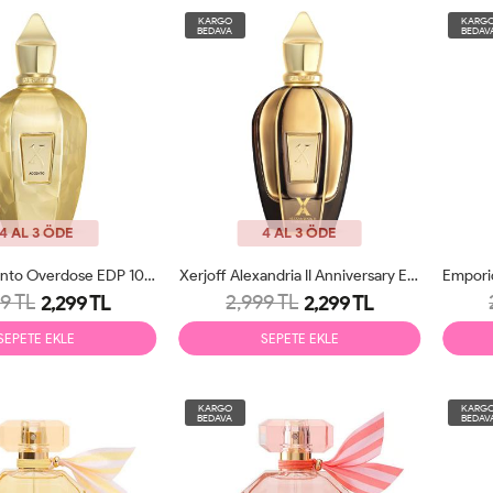
KARGO
KARG
BEDAVA
BEDAV
4 AL 3 ÖDE
4 AL 3 ÖDE
Xerjoff Accento Overdose EDP 100ml Unisex Parfüm Tester
Xerjoff Alexandria II Anniversary EDP 100ml Unisex Parfüm Tester
9 TL
2,999 TL
2,299 TL
2,299 TL
SEPETE EKLE
SEPETE EKLE
KARGO
KARG
BEDAVA
BEDAV