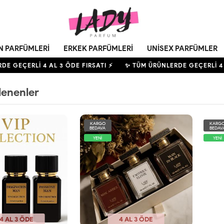
N PARFÜMLERI
ERKEK PARFÜMLERI
UNISEX PARFÜMLER
 GEÇERLİ
4
AL 3 ÖDE FIRSATI ⚡
✨ TÜM ÜRÜNLERDE GEÇERLİ
4
AL
lenenler
KARGO
KARG
BEDAVA
BEDAV
YENİ
YENİ
4 AL 3 ÖDE
4 AL 3 ÖDE