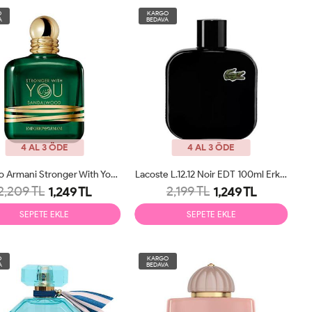
O
KARGO
A
BEDAVA
4 AL 3 ÖDE
4 AL 3 ÖDE
Emporio Armani Stronger With You Sandalwood EDP 100ml Unisex Parfüm Tester
Lacoste L.12.12 Noir EDT 100ml Erkek Parfüm Tester
2,209 TL
2,199 TL
1,249 TL
1,249 TL
SEPETE EKLE
SEPETE EKLE
O
KARGO
A
BEDAVA