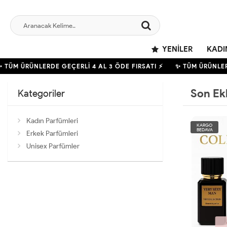
YENILER
KADI
ÜM ÜRÜNLERDE GEÇERLİ
4
AL 3 ÖDE FIRSATI ⚡
✨ TÜM ÜRÜNLERDE
Son Ek
Kategoriler
Kadın Parfümleri
KARGO
BEDAVA
Erkek Parfümleri
Unisex Parfümler