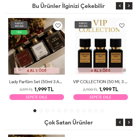
Bu Ürünler İlginizi Çekebilir
KARGO
KARGO
BEDAVA
BEDAVA
YENİ
4 AL 3 ÖDE
4 AL 3 ÖDE
Lady Parfüm Set (50ml 3 Adet)
VIP COLLECTION (50 ML 3 ADET)
1,999 TL
1,999 TL
3,199 TL
2,900 TL
SEPETE EKLE
SEPETE EKLE
Çok Satan Ürünler