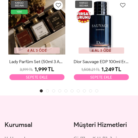
KARGO
KARGO
BEDAVA
BEDAVA
YENİ
4 AL 3 ÖDE
4 AL 3 ÖDE
Lady Parfüm Set (50ml 3 Adet)
Dior Sauvage EDP 100ml Erkek Parfüm Tester
1,999 TL
1,249 TL
3,199 TL
1,508.21 TL
SEPETE EKLE
SEPETE EKLE
Kurumsal
Müşteri Hizmetleri