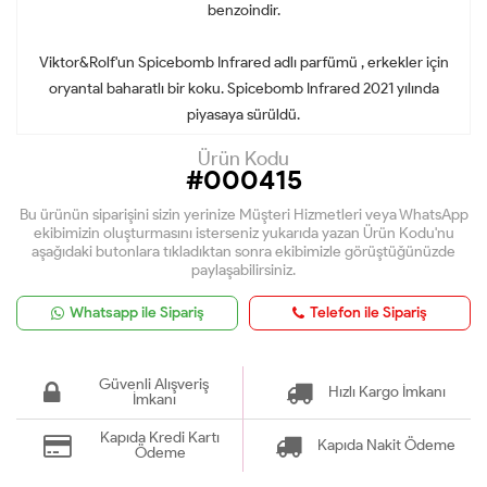
benzoindir.
Viktor&Rolf'un
Spicebomb
Infrared adlı parfümü
, erkekler için
oryantal baharatlı bir koku.
Spicebomb Infrared
2021 yılında
piyasaya sürüldü.
Ürün Kodu
#000415
Bu ürünün siparişini sizin yerinize Müşteri Hizmetleri veya WhatsApp
ekibimizin oluşturmasını isterseniz yukarıda yazan Ürün Kodu'nu
aşağıdaki butonlara tıkladıktan sonra ekibimizle görüştüğünüzde
paylaşabilirsiniz.
Whatsapp ile Sipariş
Telefon ile Sipariş
Güvenli Alışveriş
Hızlı Kargo İmkanı
İmkanı
Kapıda Kredi Kartı
Kapıda Nakit Ödeme
Ödeme