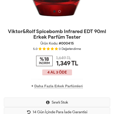
Viktor&Rolf Spicebomb Infrared EDT 90ml
Erkek Parfüm Tester
Ürün Kodu:
#000415
5.0
0
Değerlendirme
1,649 TL
%18
1,349
TL
İNDİRİM
4 AL 3 ÖDE
+
Daha Fazla Erkek Parfümleri
Sınırlı Stok
14 Gün İçinde Para İade Garantisi