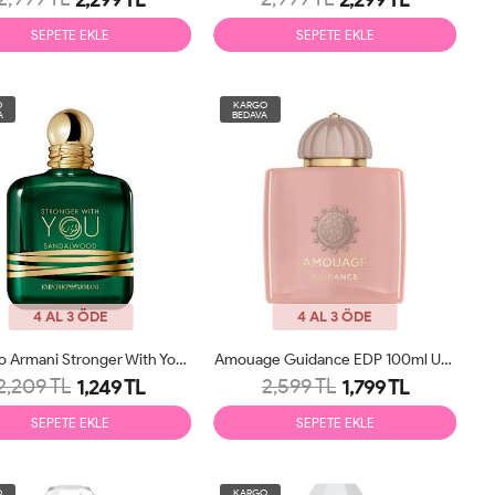
SEPETE EKLE
SEPETE EKLE
O
KARGO
A
BEDAVA
4 AL 3 ÖDE
4 AL 3 ÖDE
Emporio Armani Stronger With You Sandalwood EDP 100ml Unisex Parfüm Tester
Amouage Guidance EDP 100ml Unisex Parfüm Tester
2,209 TL
2,599 TL
1,249 TL
1,799 TL
SEPETE EKLE
SEPETE EKLE
O
KARGO