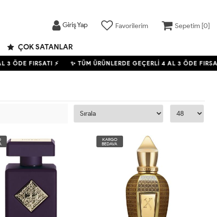
Giriş Yap
Favorilerim
Sepetim [
0
]
ÇOK SATANLAR
3 ÖDE FIRSATI ⚡
✨ TÜM ÜRÜNLERDE GEÇERLİ
4
AL 3 ÖDE FIRSATI 
O
KARGO
A
BEDAVA