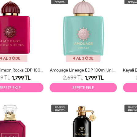
BEDAVA
BEDAV
4 AL 3 ÖDE
4 AL 3 ÖDE
Amouage Crimson Rocks EDP 100ml Unisex Parfüm Tester
Amouage Lineage EDP 100ml Unisex Parfüm Tester
9 TL
2,699 TL
1,799 TL
1,799 TL
SEPETE EKLE
SEPETE EKLE
KARGO
KARG
BEDAVA
BEDAV