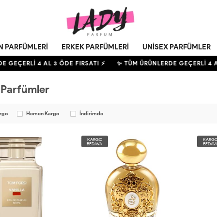
N PARFÜMLERI
ERKEK PARFÜMLERI
UNISEX PARFÜMLER
GEÇERLİ
4
AL 3 ÖDE FIRSATI ⚡
✨ TÜM ÜRÜNLERDE GEÇERLİ
4
AL 
 Parfümler
argo
Hemen Kargo
İndirimde
KARGO
KARG
BEDAVA
BEDAV