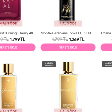
4 AL 3 ÖDE
4 AL 3 ÖDE
Kayali Lovefest Burning Cherry 48 EDP 100ml Unisex Parfüm Tester
Montale Arabians Tonka EDP 100ml Unisex Parfüm Tester
9 TL
1,799 TL
1,799 TL
1,269 TL
SEPETE EKLE
SEPETE EKLE
KARGO
KARG
BEDAVA
BEDAV
4 AL 3 ÖDE
4 AL 3 ÖDE