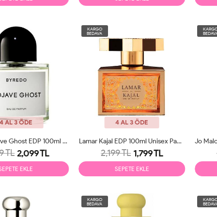
KARGO
KARG
BEDAVA
BEDAV
4 AL 3 ÖDE
4 AL 3 ÖDE
Byredo Mojave Ghost EDP 100ml Unisex Parfüm Tester
Lamar Kajal EDP 100ml Unisex Parfüm Tester
9 TL
2,199 TL
2,099 TL
1,799 TL
SEPETE EKLE
SEPETE EKLE
KARGO
KARG
BEDAVA
BEDAV