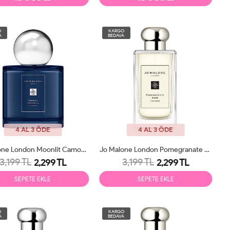
O
KARGO
A
BEDAVA
4 AL 3 ÖDE
4 AL 3 ÖDE
Jo Malone London Moonlit Camomile 100ml Unisex
Jo Malone London Pomegranate Noir 100ml Unisex
3,199 TL
3,199 TL
2,299 TL
2,299 TL
SEPETE EKLE
SEPETE EKLE
O
KARGO
A
BEDAVA