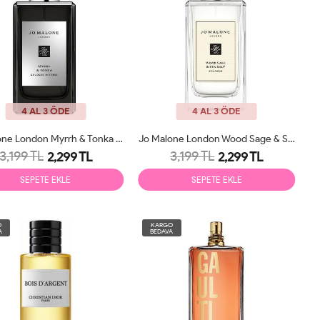
4 AL 3 ÖDE
4 AL 3 ÖDE
Jo Malone London Myrrh & Tonka Cologne Intense 100ml Unisex
Jo Malone London Wood Sage & Sea Salt Cologne 100ml Unisex
3,199 TL
3,199 TL
2,299 TL
2,299 TL
SEPETE EKLE
SEPETE EKLE
O
KARGO
A
BEDAVA