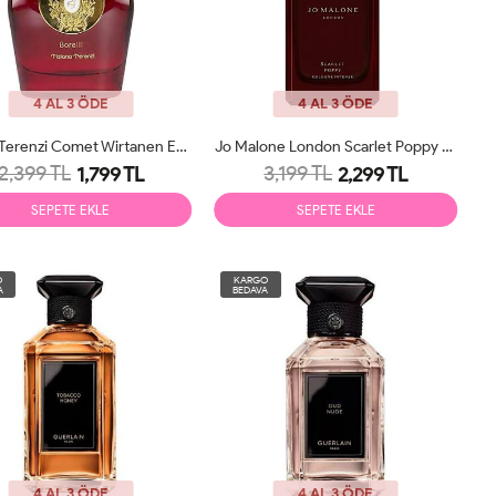
4 AL 3 ÖDE
4 AL 3 ÖDE
Tiziana Terenzi Comet Wirtanen EDP 100ml Unisex Parfüm Tester
Jo Malone London Scarlet Poppy Cologne Intense 100ml Unisex
2,399 TL
3,199 TL
1,799 TL
2,299 TL
SEPETE EKLE
SEPETE EKLE
O
KARGO
A
BEDAVA
4 AL 3 ÖDE
4 AL 3 ÖDE