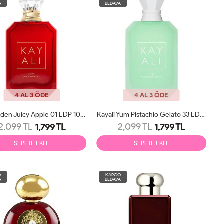
A
BEDAVA
4 AL 3 ÖDE
4 AL 3 ÖDE
Kayali Eden Juicy Apple 01 EDP 100ml Unisex Parfüm Tester
Kayali Yum Pistachio Gelato 33 EDP 100ml Unisex Parfüm Tester
2,099 TL
2,099 TL
1,799 TL
1,799 TL
SEPETE EKLE
SEPETE EKLE
O
KARGO
A
BEDAVA