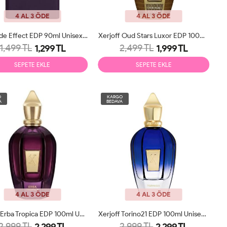
4 AL 3 ÖDE
4 AL 3 ÖDE
Initio Side Effect EDP 90ml Unisex Parfüm Tester
Xerjoff Oud Stars Luxor EDP 100ml Unisex Parfüm Tester
1,499 TL
2,499 TL
1,299 TL
1,999 TL
SEPETE EKLE
SEPETE EKLE
O
KARGO
A
BEDAVA
4 AL 3 ÖDE
4 AL 3 ÖDE
Xerjoff Erba Tropica EDP 100ml Unisex Parfüm Tester
Xerjoff Torino21 EDP 100ml Unisex Parfüm Tester
2,999 TL
2,999 TL
2,299 TL
2,299 TL