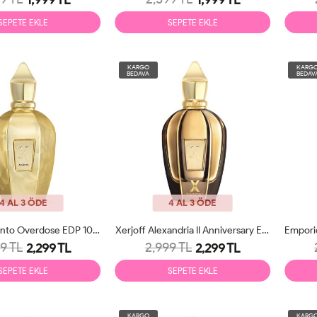
SEPETE EKLE
SEPETE EKLE
KARGO
KARG
BEDAVA
BEDAV
4 AL 3 ÖDE
4 AL 3 ÖDE
Xerjoff Accento Overdose EDP 100ml Unisex Parfüm Tester
Xerjoff Alexandria II Anniversary EDP 100ml Unisex Parfüm Tester
9 TL
2,999 TL
2,299 TL
2,299 TL
SEPETE EKLE
SEPETE EKLE
KARGO
KARG