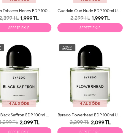
Guerlain Tobacco Honey EDP 100ml Unisex Parfüm Tester
Guerlain Oud Nude EDP 100ml Unisex Parfüm Tester
2,399 TL
2,299 TL
1,999 TL
1,999 TL
SEPETE EKLE
SEPETE EKLE
O
KARGO
A
BEDAVA
4 AL 3 ÖDE
4 AL 3 ÖDE
Byredo Black Saffron EDP 100ml Unisex Parfüm Tester
Byredo Flowerhead EDP 100ml Unisex Parfüm Tester
3,299 TL
3,299 TL
2,099 TL
2,099 TL
SEPETE EKLE
SEPETE EKLE