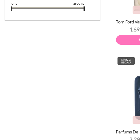
0
TL
2800
TL
1,69
KARGO
BEDAVA
2,29