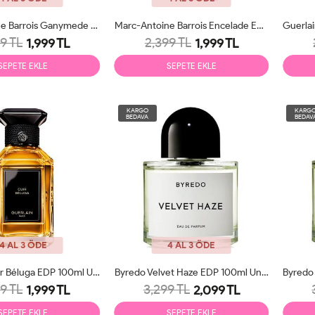
Marc-Antoine Barrois Ganymede EDP 100ml Unisex Parfüm Tester
Marc-Antoine Barrois Encelade EDP 100ml Unisex Parfüm Tester
9 TL
2,399 TL
1,999 TL
1,999 TL
SEPETE EKLE
SEPETE EKLE
KARGO
KARG
BEDAVA
BEDAV
4 AL 3 ÖDE
4 AL 3 ÖDE
Guerlain Cuir Béluga EDP 100ml Unisex Parfüm Tester
Byredo Velvet Haze EDP 100ml Unisex Parfüm Tester
9 TL
3,299 TL
1,999 TL
2,099 TL
SEPETE EKLE
SEPETE EKLE