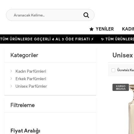
YENILER
KADI
M ÜRÜNLERDE GEÇERLİ
4
AL 3 ÖDE FIRSATI ⚡
✨ TÜM ÜRÜNLERDE 
Unisex
Kategoriler
Ücretsiz K
Kadın Parfümleri
Erkek Parfümleri
Unisex Parfümler
KARGO
BEDAVA
Filtreleme
Fiyat Aralığı