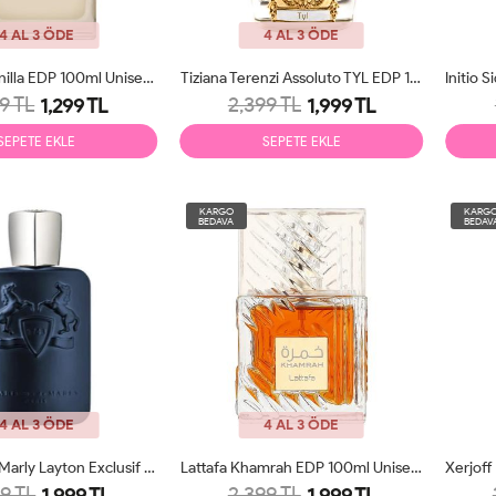
4 AL 3 ÖDE
4 AL 3 ÖDE
Tom Ford Vanilla EDP 100ml Unisex Parfüm Tester
Tiziana Terenzi Assoluto TYL EDP 100ml Unisex Parfüm Tester
9 TL
2,399 TL
1,299 TL
1,999 TL
SEPETE EKLE
SEPETE EKLE
KARGO
KARG
BEDAVA
BEDAV
4 AL 3 ÖDE
4 AL 3 ÖDE
Parfums De Marly Layton Exclusif EDP 125ml Unisex Parfüm Tester
Lattafa Khamrah EDP 100ml Unisex Parfüm Tester
9 TL
2,399 TL
1,999 TL
1,999 TL