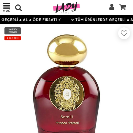
menü
 GEÇERLİ
4
AL 3 ÖDE FIRSATI ⚡
✨ TÜM ÜRÜNLERDE GEÇERLİ
4
AL
KARGO
BEDAVA
4 AL 3 ÖDE