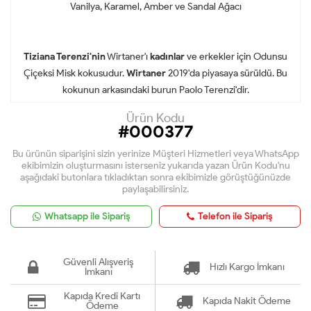
Vanilya, Karamel, Amber ve Sandal Ağacı
Tiziana Terenzi'nin
Wirtaner'ı
kadınlar
ve erkekler için Odunsu
Çiçeksi Misk kokusudur.
Wirtaner
2019'da piyasaya sürüldü. Bu
kokunun arkasındaki burun Paolo Terenzi'dir.
Ürün Kodu
#000377
Bu ürünün siparişini sizin yerinize Müşteri Hizmetleri veya WhatsApp
ekibimizin oluşturmasını isterseniz yukarıda yazan Ürün Kodu'nu
aşağıdaki butonlara tıkladıktan sonra ekibimizle görüştüğünüzde
paylaşabilirsiniz.
Whatsapp ile Sipariş
Telefon ile Sipariş
Güvenli Alışveriş
Hızlı Kargo İmkanı
İmkanı
Kapıda Kredi Kartı
Kapıda Nakit Ödeme
Ödeme