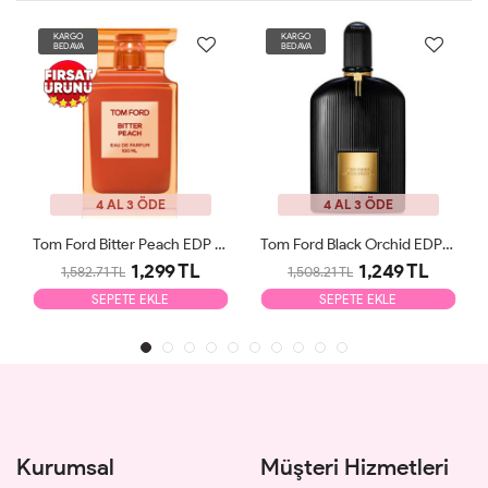
KARGO
KARGO
BEDAVA
BEDAVA
4 AL 3 ÖDE
4 AL 3 ÖDE
Tom Ford Bitter Peach EDP 100ml Unisex Parfüm Tester
Tom Ford Black Orchid EDP 100ml Unisex Parfüm Tester
1,299 TL
1,249 TL
1,582.71 TL
1,508.21 TL
SEPETE EKLE
SEPETE EKLE
Kurumsal
Müşteri Hizmetleri