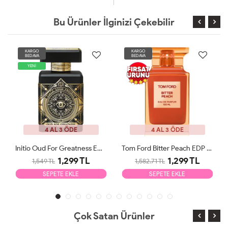
Bu Ürünler İlginizi Çekebilir
KARGO
KARGO
BEDAVA
BEDAVA
YENİ
4 AL 3 ÖDE
4 AL 3 ÖDE
Initio Oud For Greatness EDP 90ml Unisex Parfüm Tester
Tom Ford Bitter Peach EDP 100ml Unisex Parfüm Tester
1,299 TL
1,299 TL
1,549 TL
1,582.71 TL
SEPETE EKLE
SEPETE EKLE
Çok Satan Ürünler