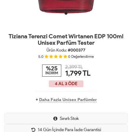
Tiziana Terenzi Comet Wirtanen EDP 100ml
Unisex Parfüm Tester
Ürün Kodu:
#000377
5.0
0
Değerlendirme
2,399 TL
%25
1,799
TL
İNDİRİM
4 AL 3 ÖDE
+
Daha Fazla Unisex Parfümler
Sınırlı Stok
14 Gün İçinde Para İade Garantisi