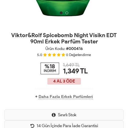
Viktor&Rolf Spicebomb Night Visikn EDT
90ml Erkek Parfüm Tester
Ürün Kodu:
#000416
5.0
0
Değerlendirme
1,649 TL
%18
1,349
TL
İNDİRİM
4 AL 3 ÖDE
+
Daha Fazla Erkek Parfümleri
Sınırlı Stok
14 Gün İçinde Para İade Garantisi