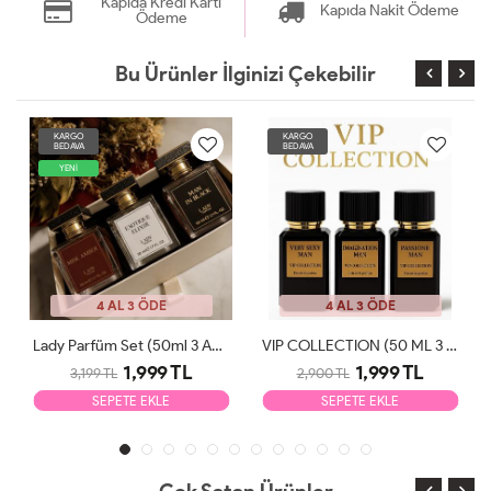
Kapıda Kredi Kartı
Kapıda Nakit Ödeme
Ödeme
Bu Ürünler İlginizi Çekebilir
KARGO
KARGO
BEDAVA
BEDAVA
YENİ
4 AL 3 ÖDE
4 AL 3 ÖDE
Lady Parfüm Set (50ml 3 Adet)
VIP COLLECTION (50 ML 3 ADET)
1,999 TL
1,999 TL
3,199 TL
2,900 TL
SEPETE EKLE
SEPETE EKLE