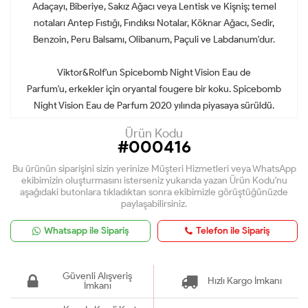
Adaçayı, Biberiye, Sakız Ağacı veya Lentisk ve Kişniş; temel
notaları Antep Fıstığı, Fındıksı Notalar, Köknar Ağacı, Sedir,
Benzoin, Peru Balsamı, Olibanum, Paçuli ve Labdanum'dur.
Viktor&Rolf'un
Spicebomb
Night Vision Eau de
Parfum'u,
erkekler için oryantal fougere bir koku.
Spicebomb
Night Vision Eau de Parfum
2020 yılında piyasaya sürüldü.
Ürün Kodu
#000416
Bu ürünün siparişini sizin yerinize Müşteri Hizmetleri veya WhatsApp
ekibimizin oluşturmasını isterseniz yukarıda yazan Ürün Kodu'nu
aşağıdaki butonlara tıkladıktan sonra ekibimizle görüştüğünüzde
paylaşabilirsiniz.
Whatsapp ile Sipariş
Telefon ile Sipariş
Güvenli Alışveriş
Hızlı Kargo İmkanı
İmkanı