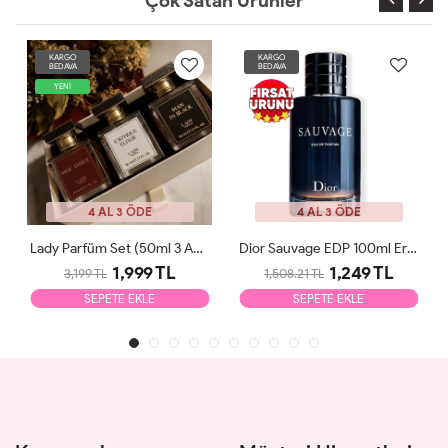
Çok Satan Ürünler
KARGO
KARGO
BEDAVA
BEDAVA
YENİ
4 AL 3 ÖDE
4 AL 3 ÖDE
Lady Parfüm Set (50ml 3 Adet)
Dior Sauvage EDP 100ml Erkek Parfüm Tester
1,999 TL
1,249 TL
3,199 TL
1,508.21 TL
SEPETE EKLE
SEPETE EKLE