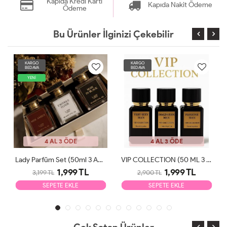
Kapıda Kredi Kartı
Kapıda Nakit Ödeme
Ödeme
Bu Ürünler İlginizi Çekebilir
KARGO
KARGO
BEDAVA
BEDAVA
YENİ
4 AL 3 ÖDE
4 AL 3 ÖDE
Lady Parfüm Set (50ml 3 Adet)
VIP COLLECTION (50 ML 3 ADET)
1,999 TL
1,999 TL
3,199 TL
2,900 TL
SEPETE EKLE
SEPETE EKLE