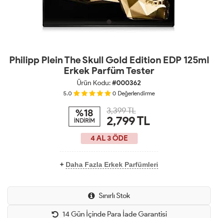
Philipp Plein The Skull Gold Edition EDP 125ml
Erkek Parfüm Tester
Ürün Kodu:
#000362
5.0
0
Değerlendirme
3,399 TL
%18
2,799
TL
İNDİRİM
4 AL 3 ÖDE
+
Daha Fazla Erkek Parfümleri
Sınırlı Stok
14 Gün İçinde Para İade Garantisi