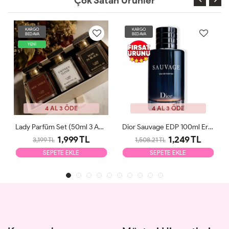
Çok Satan Ürünler
KARGO
KARGO
BEDAVA
BEDAVA
YENİ
4 AL 3 ÖDE
4 AL 3 ÖDE
Lady Parfüm Set (50ml 3 Adet)
Dior Sauvage EDP 100ml Erkek Parfüm Tester
1,999 TL
1,249 TL
3,199 TL
1,508.21 TL
SEPETE EKLE
SEPETE EKLE