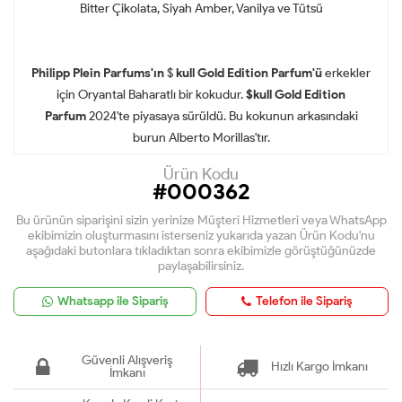
Bitter Çikolata, Siyah Amber, Vanilya ve Tütsü
Philipp Plein Parfums'ın
$
kull Gold Edition Parfum'ü
erkekler
için Oryantal Baharatlı bir kokudur.
$kull Gold Edition
Parfum
2024'te piyasaya sürüldü. Bu kokunun arkasındaki
burun Alberto Morillas'tır.
Ürün Kodu
#000362
Bu ürünün siparişini sizin yerinize Müşteri Hizmetleri veya WhatsApp
ekibimizin oluşturmasını isterseniz yukarıda yazan Ürün Kodu'nu
aşağıdaki butonlara tıkladıktan sonra ekibimizle görüştüğünüzde
paylaşabilirsiniz.
Whatsapp ile Sipariş
Telefon ile Sipariş
Güvenli Alışveriş
Hızlı Kargo İmkanı
İmkanı