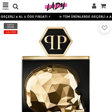
menü
GEÇERLİ
4
AL 3 ÖDE FIRSATI ⚡
✨ TÜM ÜRÜNLERDE GEÇERLİ
4
AL
KARGO
BEDAVA
4 AL 3 ÖDE