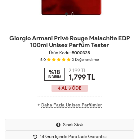
Giorgio Armani Privé Rouge Malachite EDP
100ml Unisex Parfüm Tester
Ürün Kodu:
#000325
5.0
0
Değerlendirme
2,199 TL
%18
1,799
TL
İNDİRİM
4 AL 3 ÖDE
+
Daha Fazla Unisex Parfümler
Sınırlı Stok
14 Gün İçinde Para İade Garantisi