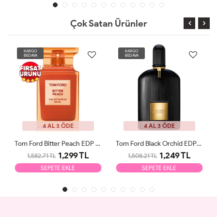
Çok Satan Ürünler
KARGO
KARGO
BEDAVA
BEDAVA
4 AL 3 ÖDE
4 AL 3 ÖDE
Tom Ford Bitter Peach EDP 100ml Unisex Parfüm Tester
Tom Ford Black Orchid EDP 100ml Unisex Parfüm Tester
1,299 TL
1,249 TL
1,582.71 TL
1,508.21 TL
SEPETE EKLE
SEPETE EKLE