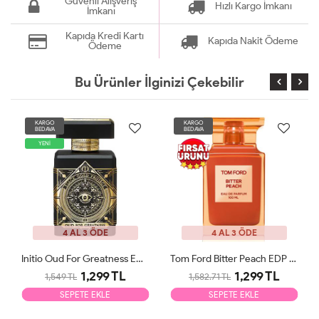
Güvenli Alışveriş
Hızlı Kargo İmkanı
İmkanı
Kapıda Kredi Kartı
Kapıda Nakit Ödeme
Ödeme
Bu Ürünler İlginizi Çekebilir
KARGO
KARGO
BEDAVA
BEDAVA
YENİ
4 AL 3 ÖDE
4 AL 3 ÖDE
Initio Oud For Greatness EDP 90ml Unisex Parfüm Tester
Tom Ford Bitter Peach EDP 100ml Unisex Parfüm Tester
1,299 TL
1,299 TL
1,549 TL
1,582.71 TL
SEPETE EKLE
SEPETE EKLE