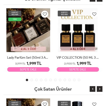
KARGO
KARGO
BEDAVA
BEDAVA
YENİ
4 AL 3 ÖDE
4 AL 3 ÖDE
Lady Parfüm Set (50ml 3 Adet)
VIP COLLECTION (50 ML 3 ADET)
1,999 TL
1,999 TL
3,199 TL
2,900 TL
SEPETE EKLE
SEPETE EKLE
Çok Satan Ürünler
KARGO
KARGO
BEDAVA
BEDAVA