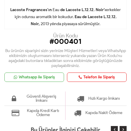
Lacoste Fragrances'ın
Eau
de Lacoste L.12.12. Noir'ı
erkekler
için odunsu aromatik bir kokudur.
Eau de Lacoste L.12.12.
Noir,
2013 yılında piyasaya sürülmüştür.
Ürün Kodu
#000401
Bu ürünün siparişini sizin yerinize Müşteri Hizmetleri veya WhatsApp
ekibimizin oluşturmasını isterseniz yukarıda yazan Ürün Kodu'nu
aşağıdaki butonlara tıkladıktan sonra ekibimizle görüştüğünüzde
paylaşabilirsiniz.
Whatsapp ile Sipariş
Telefon ile Sipariş
Güvenli Alışveriş
Hızlı Kargo İmkanı
İmkanı
Kapıda Kredi Kartı
Kapıda Nakit Ödeme
Ödeme
Bu Ürünler İlginizi Çekebilir