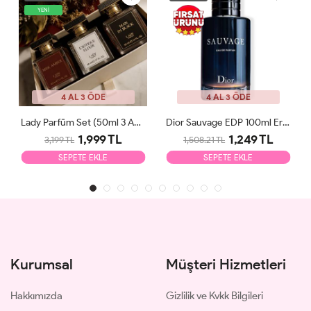
YENİ
4 AL 3 ÖDE
4 AL 3 ÖDE
Lady Parfüm Set (50ml 3 Adet)
Dior Sauvage EDP 100ml Erkek Parfüm Tester
1,999 TL
1,249 TL
3,199 TL
1,508.21 TL
SEPETE EKLE
SEPETE EKLE
Kurumsal
Müşteri Hizmetleri
Hakkımızda
Gizlilik ve Kvkk Bilgileri