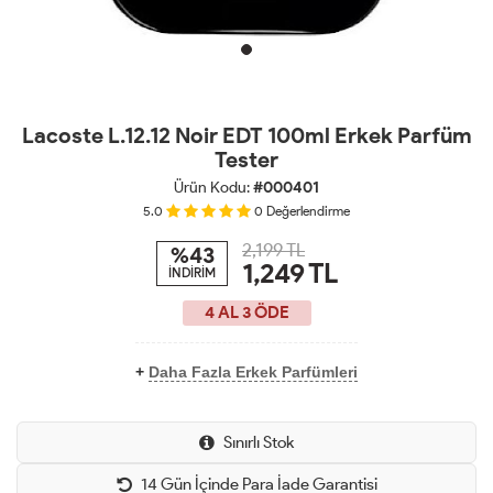
Lacoste L.12.12 Noir EDT 100ml Erkek Parfüm
Tester
Ürün Kodu:
#000401
5.0
0
Değerlendirme
2,199 TL
%43
1,249
TL
İNDİRİM
4 AL 3 ÖDE
+
Daha Fazla Erkek Parfümleri
Sınırlı Stok
14 Gün İçinde Para İade Garantisi