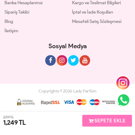
Banka Hesaplarımız
Kargo ve Teslimat Bilgileri
Sipariş Takibi
İptal ve İade Koşulları
Blog
Mesafeli Satış Sözleşmesi
İletişim
Sosyal Medya
Copyrights © 2026 Lady Parfüm
Geliştir - powered by innovation
2,199 TL
SEPETE EKLE
1,249
TL
Anasayfa
Üye Girişi
Sepetim
Sipariş Takibi
İletişim