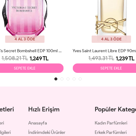
4 AL 3 ÖDE
4 AL 3 ÖDE
Victoria's Secret Bombshell EDP 100ml Kadın Parfüm Tester
1,508.21 TL
1,493.31 TL
1,249 TL
1,239 TL
SEPETE EKLE
SEPETE EKLE
tleri
Hızlı Erişim
Popüler Katego
eri
Anasayfa
Kadın Parfümleri
gileri
İndirimdeki Ürünler
Erkek Parfümleri