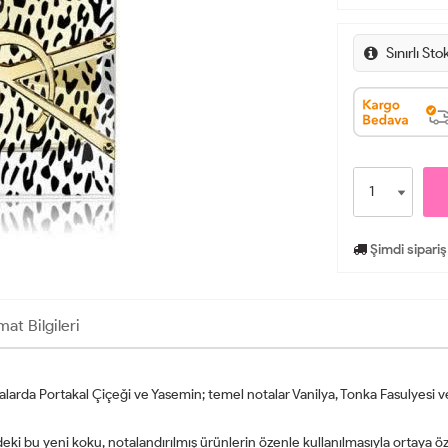
Sınırlı Sto
Şimdi sipariş
mat Bilgileri
larda Portakal Çiçeği ve Yasemin; temel notalar Vanilya, Tonka Fasulyesi ve
eki bu yeni koku, notalandırılmış ürünlerin özenle kullanılmasıyla ortaya öz