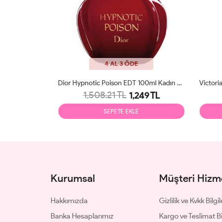
4 AL 3 ÖDE
Yves Saint Laurent Libre Intense EDP 90ml Kadın Parfüm Tester
Dior Hypnotic Poison EDT 100ml Kadın Parfüm Tester
1,508.21 TL
39 TL
1,249 TL
SEPETE EKLE
Kurumsal
Müşteri Hizme
Hakkımızda
Gizlilik ve Kvkk Bilgil
Banka Hesaplarımız
Kargo ve Teslimat Bil