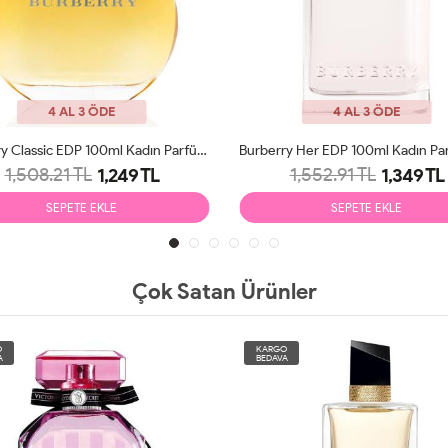
4 AL 3 ÖDE
4 AL 3 ÖDE
Burberry Classic EDP 100ml Kadın Parfüm Tester
1,508.21 TL
1,552.91 TL
1,249 TL
1,349 TL
SEPETE EKLE
SEPETE EKLE
Çok Satan Ürünler
O
KARGO
A
BEDAVA