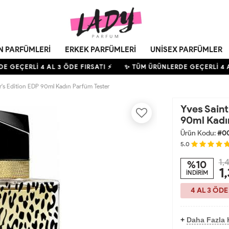
N PARFÜMLERI
ERKEK PARFÜMLERI
UNISEX PARFÜMLER
E GEÇERLİ
4
AL 3 ÖDE FIRSATI ⚡
✨ TÜM ÜRÜNLERDE GEÇERLİ
4
AL
or's Edition EDP 90ml Kadın Parfüm Tester
Yves Saint
90ml Kadı
Ürün Kodu:
#0
5.0
1,
%10
1
İNDİRİM
4 AL 3 ÖDE
+
Daha Fazla 