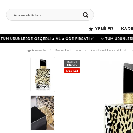
YENILER
KADI
ÜM ÜRÜNLERDE GEÇERLİ
4
AL 3 ÖDE FIRSATI ⚡
✨ TÜM ÜRÜNLERD
Anasayfa
Kadın Parfümleri
Yves Saint Laurent Collect
KARGO
BEDAVA
4 AL 3 ÖDE