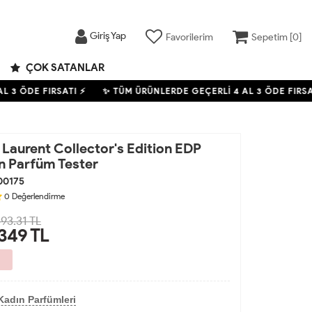
Giriş Yap
Favorilerim
Sepetim [
0
]
ÇOK SATANLAR
 3 ÖDE FIRSATI ⚡
✨ TÜM ÜRÜNLERDE GEÇERLİ
4
AL 3 ÖDE FIRSATI
 Laurent Collector's Edition EDP
n Parfüm Tester
00175
0
Değerlendirme
493.31 TL
,349
TL
Kadın Parfümleri