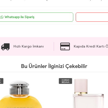
Whatsapp ile Sipariş
Hızlı Kargo İmkanı
Kapıda Kredi Kartı
Bu Ürünler İlginizi Çekebilir
O
KARGO
A
BEDAVA