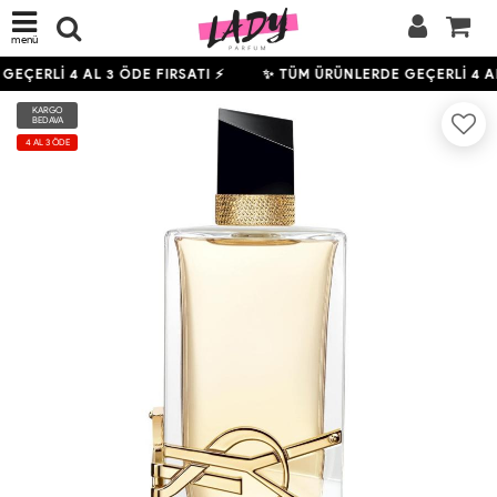
menü
GEÇERLİ
4
AL 3 ÖDE FIRSATI ⚡
✨ TÜM ÜRÜNLERDE GEÇERLİ
4
AL
KARGO
BEDAVA
4 AL 3 ÖDE