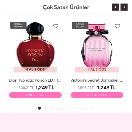
Çok Satan Ürünler
KARGO
KARGO
BEDAVA
BEDAVA
4 AL 3 ÖDE
4 AL 3 ÖDE
Dior Hypnotic Poison EDT 100ml Kadın Parfüm Tester
Victoria's Secret Bombshell EDP 100ml Kadın Parfüm Tester
1,249 TL
1,249 TL
1,508.21 TL
1,508.21 TL
SEPETE EKLE
SEPETE EKLE