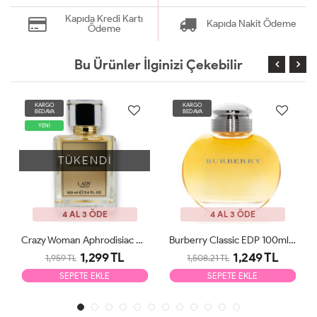
Kapıda Kredi Kartı
Kapıda Nakit Ödeme
Ödeme
Bu Ürünler İlginizi Çekebilir
KARGO
KARGO
BEDAVA
BEDAVA
YENİ
TÜKENDİ
4 AL 3 ÖDE
4 AL 3 ÖDE
Crazy Woman Aphrodisiac EDP 100ml Kadın Parfüm
Burberry Classic EDP 100ml Kadın Parfüm Tester
1,299 TL
1,249 TL
1,959 TL
1,508.21 TL
SEPETE EKLE
SEPETE EKLE