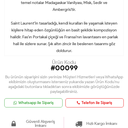
temel notalar Madagaskar Vanilyası, Misk, Sedir ve
Ambergris'tir.
Saint Laurent’in tasarladığı, kendi kuralları ile yaşamak isteyen
kişilere hitap eden özgünlüğün en basit şekilde kompozisyon
halidir. Fas’ın Portakal çiçeği ve Fransa’nın lavantasını en parlak
hali ile sizlere sunar. Şık altın zincir ile beslenen tasarımı göz
doldurur.
Ürün Kodu
#00099
Bu ürünün siparişini sizin yerinize Müşteri Hizmetleri veya WhatsApp
ekibimizin oluşturmasını isterseniz yukarıda yazan Ürün Kodu'nu
aşağıdaki butonlara tıkladıktan sonra ekibimizle görüştüğünüzde
paylaşabilirsiniz.
Whatsapp ile Sipariş
Telefon ile Sipariş
Güvenli Alışveriş
Hızlı Kargo İmkanı
İmkanı