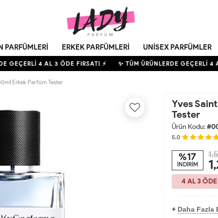
N PARFÜMLERI
ERKEK PARFÜMLERI
UNISEX PARFÜMLER
 GEÇERLİ
4
AL 3 ÖDE FIRSATI ⚡
✨ TÜM ÜRÜNLERDE GEÇERLİ
4
AL
00ml Erkek Parfüm Tester
Yves Sain
Tester
Ürün Kodu:
#0
5.0
1,
%17
1
İNDİRİM
4 AL 3 ÖDE
+
Daha Fazla 