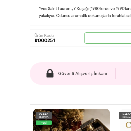
Yves Saint Laurent, Y Kuşağı (1980'lerde ve 1990'lard
yakalıyor. Odunsu aromatik dokunuşlarla ferahlatıcı
Ürün Kodu
#000251
Güvenli Alışveriş İmkanı
KARGO
KARG
BEDAVA
BEDAV
YENİ