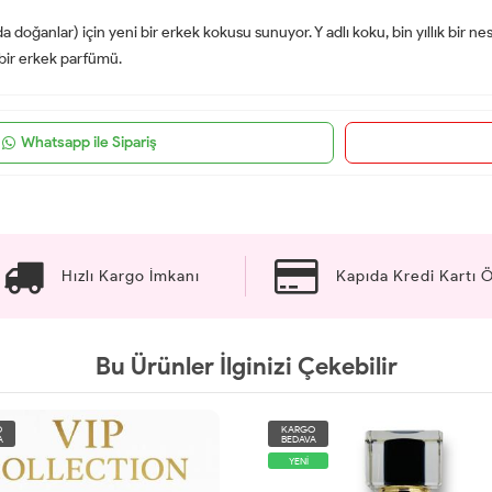
a doğanlar) için yeni bir erkek kokusu sunuyor. Y adlı koku, bin yıllık bir n
 bir erkek parfümü.
Whatsapp ile Sipariş
Hızlı Kargo İmkanı
Kapıda Kredi Kartı
Bu Ürünler İlginizi Çekebilir
O
KARGO
A
BEDAVA
YENİ