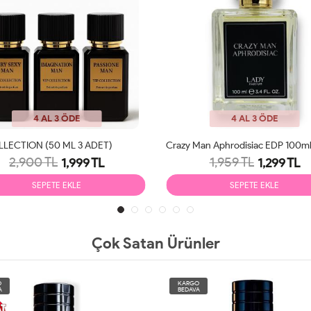
4 AL 3 ÖDE
4 AL 3 ÖDE
LLECTION (50 ML 3 ADET)
2,900 TL
1,959 TL
1,999 TL
1,299 TL
SEPETE EKLE
SEPETE EKLE
Çok Satan Ürünler
O
KARGO
A
BEDAVA