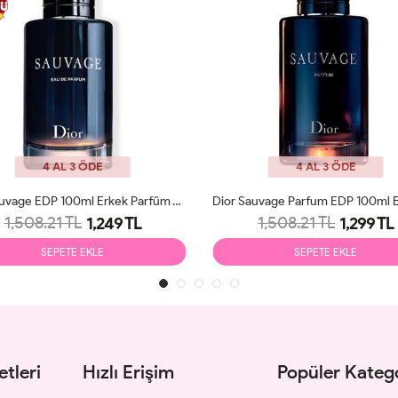
4 AL 3 ÖDE
4 AL 3 ÖDE
Dior Sauvage EDP 100ml Erkek Parfüm Tester
1,508.21 TL
1,508.21 TL
1,249 TL
1,299 TL
SEPETE EKLE
SEPETE EKLE
tleri
Hızlı Erişim
Popüler Katego