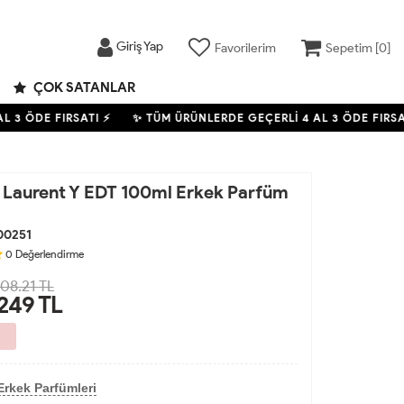
Giriş Yap
Favorilerim
Sepetim [
0
]
ÇOK SATANLAR
 3 ÖDE FIRSATI ⚡
✨ TÜM ÜRÜNLERDE GEÇERLİ
4
AL 3 ÖDE FIRSATI
t Laurent Y EDT 100ml Erkek Parfüm
00251
0
Değerlendirme
508.21 TL
,249
TL
Erkek Parfümleri