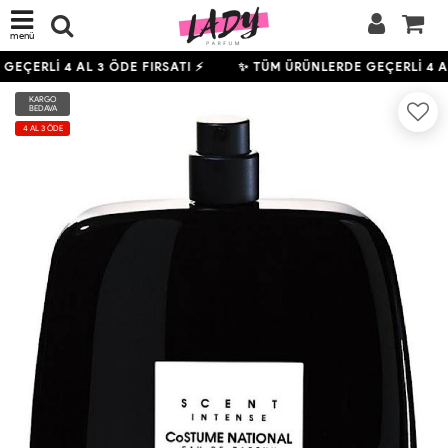
menü
 GEÇERLİ
4
AL 3 ÖDE FIRSATI ⚡
✨ TÜM ÜRÜNLERDE GEÇERLİ
4
AL
KARGO
BEDAVA
4 AL 3 ÖDE