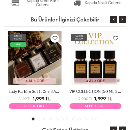
Kapıda Kredi Kartı
Kapıda Nakit Ödeme
Ödeme
Bu Ürünler İlginizi Çekebilir
KARGO
KARGO
BEDAVA
BEDAVA
YENİ
4 AL 3 ÖDE
4 AL 3 ÖDE
Lady Parfüm Set (50ml 3 Adet)
VIP COLLECTION (50 ML 3 ADET)
1,999 TL
1,999 TL
3,199 TL
2,900 TL
SEPETE EKLE
SEPETE EKLE