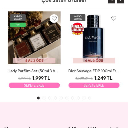
Çok Satan Ürünler
KARGO
KARGO
BEDAVA
BEDAVA
YENİ
4 AL 3 ÖDE
4 AL 3 ÖDE
Lady Parfüm Set (50ml 3 Adet)
Dior Sauvage EDP 100ml Erkek Parfüm Tester
1,999 TL
1,249 TL
3,199 TL
1,508.21 TL
SEPETE EKLE
SEPETE EKLE