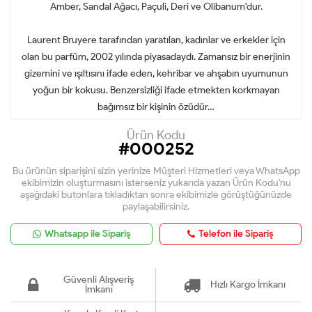
Amber, Sandal Ağacı, Paçuli, Deri ve Olibanum'dur.
Laurent Bruyere tarafından yaratılan, kadınlar ve erkekler için
olan bu parfüm, 2002 yılında piyasadaydı. Zamansız bir enerjinin
gizemini ve ışıltısını ifade eden, kehribar ve ahşabın uyumunun
yoğun bir kokusu. Benzersizliği ifade etmekten korkmayan
bağımsız bir kişinin özüdür…
Ürün Kodu
#000252
Bu ürünün siparişini sizin yerinize Müşteri Hizmetleri veya WhatsApp
ekibimizin oluşturmasını isterseniz yukarıda yazan Ürün Kodu'nu
aşağıdaki butonlara tıkladıktan sonra ekibimizle görüştüğünüzde
paylaşabilirsiniz.
Whatsapp ile Sipariş
Telefon ile Sipariş
Güvenli Alışveriş
Hızlı Kargo İmkanı
İmkanı