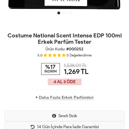
Costume National Scent Intense EDP 100ml
Erkek Parfüm Tester
Ürün Kodu:
#000252
5.0
0
Değerlendirme
1,538.01 TL
%17
1,269
TL
İNDİRİM
4 AL 3 ÖDE
+
Daha Fazla Erkek Parfümleri
Sınırlı Stok
14 Gün İçinde Para İade Garantisi