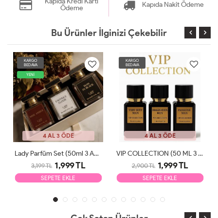
Kapıda Kredi Kartı
Kapıda Nakit Ödeme
Ödeme
Bu Ürünler İlginizi Çekebilir
KARGO
KARGO
BEDAVA
BEDAVA
YENİ
4 AL 3 ÖDE
4 AL 3 ÖDE
Lady Parfüm Set (50ml 3 Adet)
VIP COLLECTION (50 ML 3 ADET)
1,999 TL
1,999 TL
3,199 TL
2,900 TL
SEPETE EKLE
SEPETE EKLE