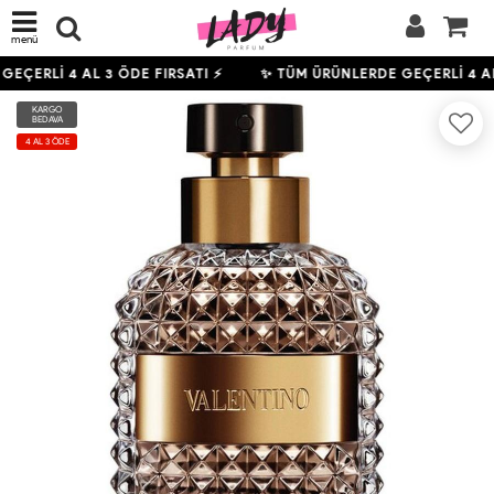
menü
GEÇERLİ
4
AL 3 ÖDE FIRSATI ⚡
✨ TÜM ÜRÜNLERDE GEÇERLİ
4
AL
KARGO
BEDAVA
4 AL 3 ÖDE