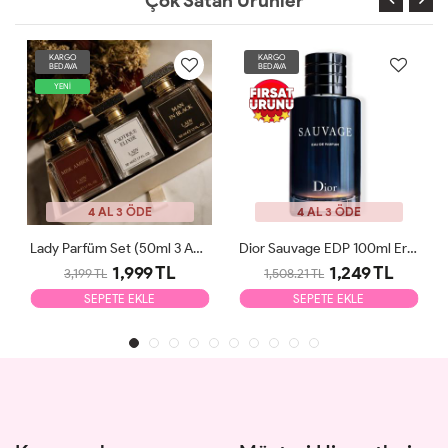
Çok Satan Ürünler
KARGO
KARGO
BEDAVA
BEDAVA
YENİ
4 AL 3 ÖDE
4 AL 3 ÖDE
Lady Parfüm Set (50ml 3 Adet)
Dior Sauvage EDP 100ml Erkek Parfüm Tester
1,999 TL
1,249 TL
3,199 TL
1,508.21 TL
SEPETE EKLE
SEPETE EKLE