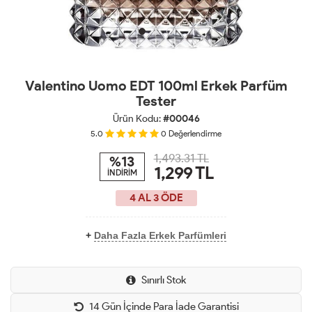
Valentino Uomo EDT 100ml Erkek Parfüm
Tester
Ürün Kodu:
#00046
5.0
0
Değerlendirme
1,493.31 TL
%13
1,299
TL
İNDİRİM
4 AL 3 ÖDE
+
Daha Fazla Erkek Parfümleri
Sınırlı Stok
14 Gün İçinde Para İade Garantisi