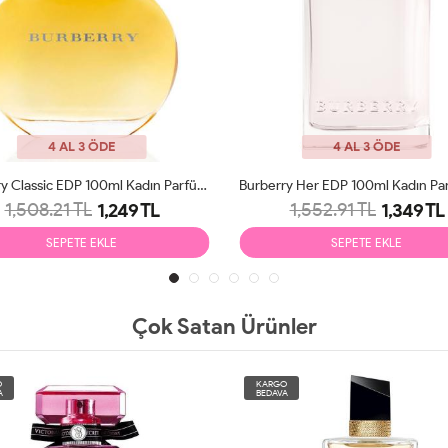
4 AL 3 ÖDE
4 AL 3 ÖDE
Burberry Her EDP 100ml Kadın Parfüm Tester
1,552.91 TL
1,508.21 TL
1,349 TL
1,249 TL
SEPETE EKLE
SEPETE EKLE
Çok Satan Ürünler
KARGO
KARGO
BEDAVA
BEDAVA