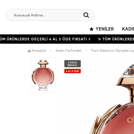
YENILER
KADI
M ÜRÜNLERDE GEÇERLİ
4
AL 3 ÖDE FIRSATI ⚡
✨ TÜM ÜRÜNLERDE 
Anasayfa
Kadın Parfümleri
Paco Rabanne Olympéa Leg
KARGO
BEDAVA
4 AL 3 ÖDE