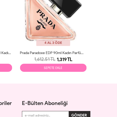
4 AL 3 ÖDE
Prada Paradoxe EDP 90ml Kadın Parfüm Tester
Carolina Herrera Good Girl EDP 80ml Kadın Parfüm Tester
1,493.31 TL
319 TL
1,239 TL
E
SEPETE EKLE
riler
E-Bülten Aboneliği