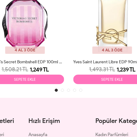
4 AL 3 ÖDE
4 AL 3 ÖDE
Yves Saint Laurent Libre EDP 90ml Kadın Parfüm Tester
1,493.31 TL
1,612.51 TL
1,239 TL
1,
SEPETE EKLE
SEPETE EKL
tleri
Hızlı Erişim
Popüler Katego
eri
Anasayfa
Kadın Parfümleri