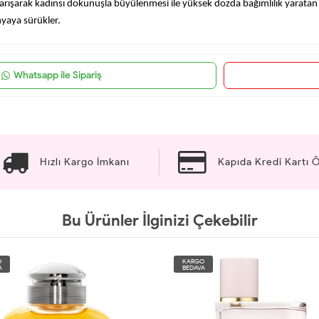
 karışarak kadınsı dokunuşla büyülenmesi ile yüksek dozda bağımlılık yarata
nyaya sürükler.
Whatsapp ile Sipariş
Hızlı Kargo İmkanı
Kapıda Kredi Kartı
Bu Ürünler İlginizi Çekebilir
O
KARGO
A
BEDAVA