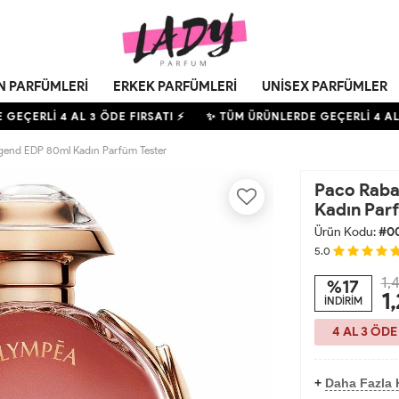
N PARFÜMLERI
ERKEK PARFÜMLERI
UNISEX PARFÜMLER
GEÇERLİ
4
AL 3 ÖDE FIRSATI ⚡
✨ TÜM ÜRÜNLERDE GEÇERLİ
4
AL 3
end EDP 80ml Kadın Parfüm Tester
Paco Rab
Kadın Par
Ürün Kodu:
#0
5.0
1,
%17
1
İNDİRİM
4 AL 3 ÖDE
+
Daha Fazla 