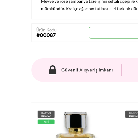
Meyve ve rose şampanya tazeliğinin şeftali çiçeği ile
mümkündür. Kraliçe ağacının tutkusu sizi fark bir dü
Ürün Kodu
#00087
Güvenli Alışveriş İmkanı
KARGO
KARG
BEDAVA
BEDAV