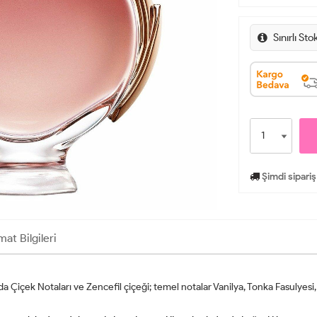
Sınırlı Sto
Şimdi sipariş
mat Bilgileri
arda Çiçek Notaları ve Zencefil çiçeği; temel notalar Vanilya, Tonka Fasulye