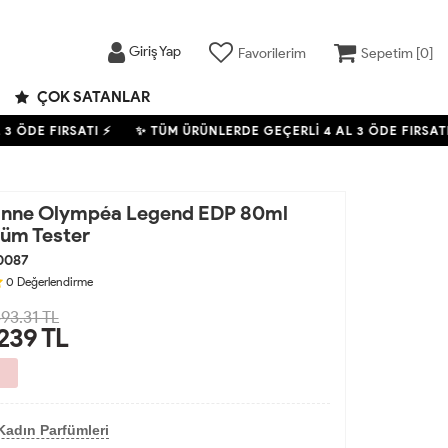
Giriş Yap
Favorilerim
Sepetim [
0
]
ÇOK SATANLAR
 ÖDE FIRSATI ⚡
✨ TÜM ÜRÜNLERDE GEÇERLİ
4
AL 3 ÖDE FIRSATI 
anne Olympéa Legend EDP 80ml
füm Tester
0087
0
Değerlendirme
493.31 TL
,239
TL
Kadın Parfümleri