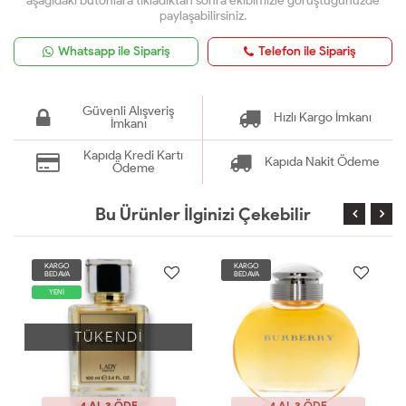
aşağıdaki butonlara tıkladıktan sonra ekibimizle görüştüğünüzde
paylaşabilirsiniz.
Whatsapp ile Sipariş
Telefon ile Sipariş
Güvenli Alışveriş
Hızlı Kargo İmkanı
İmkanı
Kapıda Kredi Kartı
Kapıda Nakit Ödeme
Ödeme
Bu Ürünler İlginizi Çekebilir
KARGO
KARGO
BEDAVA
BEDAVA
YENİ
TÜKENDİ
4 AL 3 ÖDE
4 AL 3 ÖDE