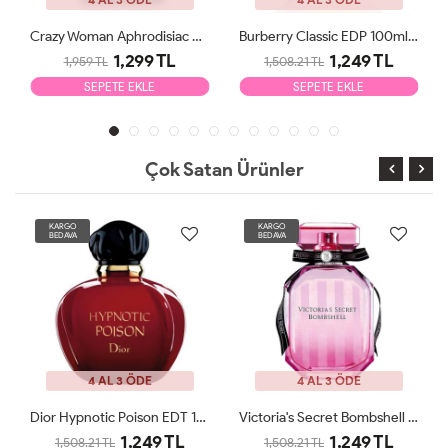
Crazy Woman Aphrodisiac EDP 100ml Kadın Parfüm
Burberry Classic EDP 100ml Kadın Parfüm Tester
1,299 TL
1,249 TL
1,959 TL
1,508.21 TL
SEPETE EKLE
SEPETE EKLE
Çok Satan Ürünler
KARGO
KARGO
BEDAVA
BEDAVA
4 AL 3 ÖDE
4 AL 3 ÖDE
Dior Hypnotic Poison EDT 100ml Kadın Parfüm Tester
Victoria's Secret Bombshell EDP 100ml Kadın Parfüm Tester
1,249 TL
1,249 TL
1,508.21 TL
1,508.21 TL