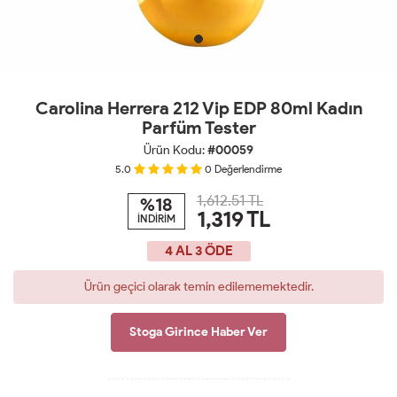
Carolina Herrera 212 Vip EDP 80ml Kadın
Parfüm Tester
Ürün Kodu:
#00059
5.0
0
Değerlendirme
1,612.51 TL
%18
1,319
TL
İNDİRİM
4 AL 3 ÖDE
Ürün geçici olarak temin edilememektedir.
Stoga Girince Haber Ver