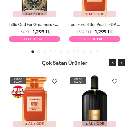
4 AL 3 ÖDE
4 AL 3 ÖDE
Initio Oud For Greatness EDP 90ml Unisex Parfüm Tester
Tom Ford Bitter Peach EDP 100ml Unisex Parfüm Tester
1,299 TL
1,299 TL
1,549 TL
1,582.71 TL
SEPETE EKLE
SEPETE EKLE
Çok Satan Ürünler
KARGO
KARGO
BEDAVA
BEDAVA
4 AL 3 ÖDE
4 AL 3 ÖDE