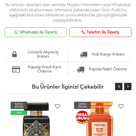
Bu ürünün siparişini sizin yerinize Müşteri Hizmetleri veya WhatsApp
ekibimizin oluşturmasını isterseniz yukarıda yazan Ürün Kodu'nu
aşağıdaki butonlara tıkladıktan sonra ekibimizle görüştüğünüzde
paylaşabilirsiniz.
Whatsapp ile Sipariş
Telefon ile Sipariş
Güvenli Alışveriş
Hızlı Kargo İmkanı
İmkanı
Kapıda Kredi Kartı
Kapıda Nakit Ödeme
Ödeme
Bu Ürünler İlginizi Çekebilir
KARGO
KARGO
BEDAVA
BEDAVA
YENİ