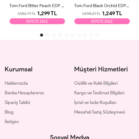
Tom Ford Bitter Peach EDP 100ml Unisex Parfüm Tester
Tom Ford Black Orchid EDP 100ml Unisex Parfüm Tester
1,299 TL
1,249 TL
1,582.71 TL
1,508.21 TL
SEPETE EKLE
SEPETE EKLE
Kurumsal
Müşteri Hizmetleri
Hakkımızda
Gizlilik ve Kvkk Bilgileri
Banka Hesaplarımız
Kargo ve Teslimat Bilgileri
Sipariş Takibi
İptal ve İade Koşulları
Blog
Mesafeli Satış Sözleşmesi
İletişim
Sosyal Medya