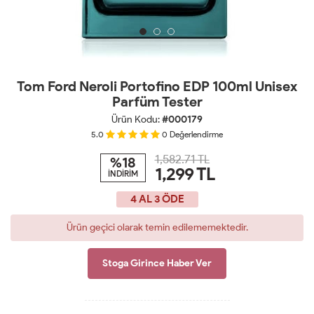
Tom Ford Neroli Portofino EDP 100ml Unisex
Parfüm Tester
Ürün Kodu:
#000179
5.0
0
Değerlendirme
1,582.71 TL
%18
1,299
TL
İNDİRİM
4 AL 3 ÖDE
Ürün geçici olarak temin edilememektedir.
Stoga Girince Haber Ver