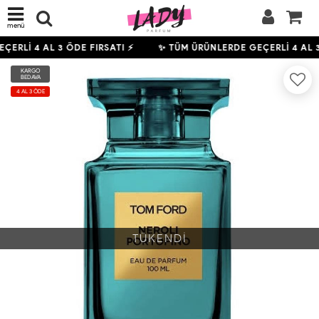
menü
EÇERLİ
4
AL 3 ÖDE FIRSATI ⚡
✨ TÜM ÜRÜNLERDE GEÇERLİ
4
AL 3
KARGO
BEDAVA
4 AL 3 ÖDE
TÜKENDİ