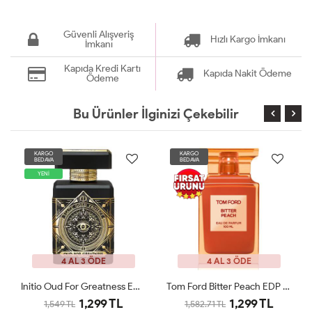
Güvenli Alışveriş
Hızlı Kargo İmkanı
İmkanı
Kapıda Kredi Kartı
Kapıda Nakit Ödeme
Ödeme
Bu Ürünler İlginizi Çekebilir
KARGO
KARGO
BEDAVA
BEDAVA
YENİ
4 AL 3 ÖDE
4 AL 3 ÖDE
Initio Oud For Greatness EDP 90ml Unisex Parfüm Tester
Tom Ford Bitter Peach EDP 100ml Unisex Parfüm Tester
1,299 TL
1,299 TL
1,549 TL
1,582.71 TL