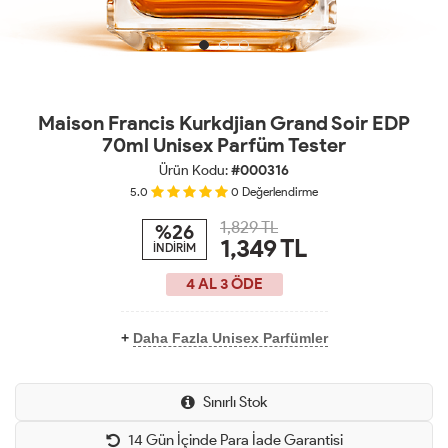
Maison Francis Kurkdjian Grand Soir EDP
70ml Unisex Parfüm Tester
Ürün Kodu:
#000316
5.0
0
Değerlendirme
1,829 TL
%26
1,349
TL
İNDİRİM
4 AL 3 ÖDE
+
Daha Fazla Unisex Parfümler
Sınırlı Stok
14 Gün İçinde Para İade Garantisi