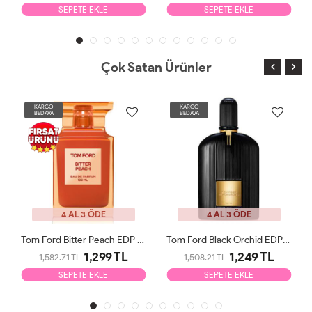
SEPETE EKLE
SEPETE EKLE
Çok Satan Ürünler
KARGO
KARGO
BEDAVA
BEDAVA
4 AL 3 ÖDE
4 AL 3 ÖDE
Tom Ford Bitter Peach EDP 100ml Unisex Parfüm Tester
Tom Ford Black Orchid EDP 100ml Unisex Parfüm Tester
1,299 TL
1,249 TL
1,582.71 TL
1,508.21 TL
SEPETE EKLE
SEPETE EKLE