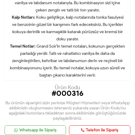
vanilya ve labdanum notalarıyla. Bu kombinasyon sizi içine
çeken zengin ve tatlı bir ton yaratır.
Kalp Notları:
Koku geliştikçe, kalp notalarında tonka fasulyesi
ve benzoinin güzel bir karışımını fark edeceksiniz. Bu içerikler
kokuya derinlik ve karmaşıklık katarak pürüzsüz ve kremsi bir
doku yaratır.
Temel Notlar:
Grand Soir'in temel notaları, kokunun gerçekten
parladığı yerdir. Tatlı ve rahatlatıcı vanilya ile daha da
zenginleştirilen, kehribar ve labdanumun derin ve reçineli bir
kombinasyonunu içerir. Bu temel notalar, kokuya uzun süreli ve
baştan çıkarıcı karakterini verir.
Ürün Kodu
#000316
Bu ürünün siparişini sizin yerinize Müşteri Hizmetleri veya WhatsApp
ekibimizin oluşturmasını isterseniz yukarıda yazan Ürün Kodu'nu
aşağıdaki butonlara tıkladıktan sonra ekibimizle görüştüğünüzde
paylaşabilirsiniz.
Whatsapp ile Sipariş
Telefon ile Sipariş