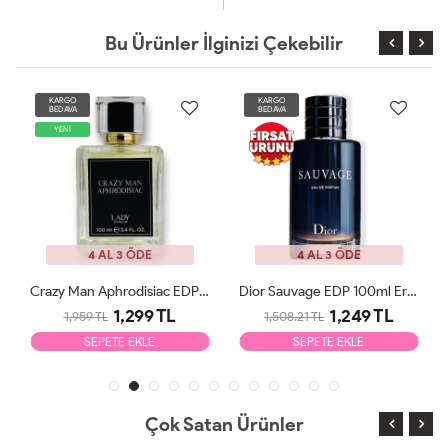
Bu Ürünler İlginizi Çekebilir
KARGO
KARGO
BEDAVA
BEDAVA
YENİ
4 AL 3 ÖDE
4 AL 3 ÖDE
Crazy Man Aphrodisiac EDP 100ml Erkek Parfüm
Dior Sauvage EDP 100ml Erkek Parfüm Tester
1,299 TL
1,249 TL
1,959 TL
1,508.21 TL
SEPETE EKLE
SEPETE EKLE
Çok Satan Ürünler