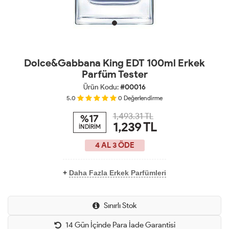
Dolce&Gabbana King EDT 100ml Erkek
Parfüm Tester
Ürün Kodu:
#00016
5.0
0
Değerlendirme
1,493.31 TL
%17
1,239
TL
İNDİRİM
4 AL 3 ÖDE
+
Daha Fazla Erkek Parfümleri
Sınırlı Stok
14 Gün İçinde Para İade Garantisi