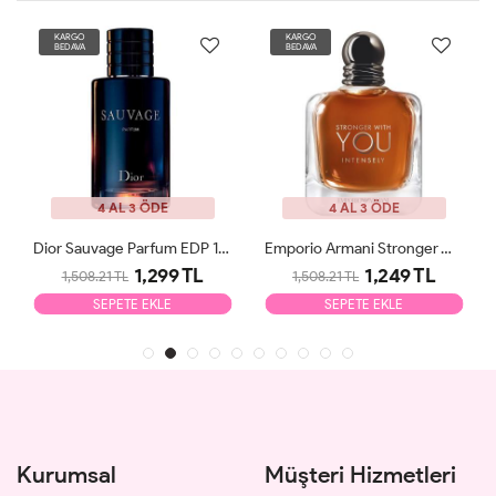
KARGO
KARGO
BEDAVA
BEDAVA
4 AL 3 ÖDE
4 AL 3 ÖDE
Dior Sauvage Parfum EDP 100ml Erkek Parfüm Tester
Emporio Armani Stronger With You Intensely EDP 100ml Erkek Parfüm Tester
1,299 TL
1,249 TL
1,508.21 TL
1,508.21 TL
SEPETE EKLE
SEPETE EKLE
Kurumsal
Müşteri Hizmetleri