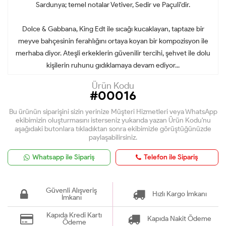
Sardunya; temel notalar Vetiver, Sedir ve Paçuli'dir.
Dolce & Gabbana, King Edt ile sıcağı kucaklayan, taptaze bir
meyve bahçesinin ferahlığını ortaya koyan bir kompozisyon ile
merhaba diyor. Ateşli erkeklerin güvenilir tercihi, şehvet ile dolu
kişilerin ruhunu gıdıklamaya devam ediyor...
Ürün Kodu
#00016
Bu ürünün siparişini sizin yerinize Müşteri Hizmetleri veya WhatsApp
ekibimizin oluşturmasını isterseniz yukarıda yazan Ürün Kodu'nu
aşağıdaki butonlara tıkladıktan sonra ekibimizle görüştüğünüzde
paylaşabilirsiniz.
Whatsapp ile Sipariş
Telefon ile Sipariş
Güvenli Alışveriş
Hızlı Kargo İmkanı
İmkanı
Kapıda Kredi Kartı
Kapıda Nakit Ödeme
Ödeme