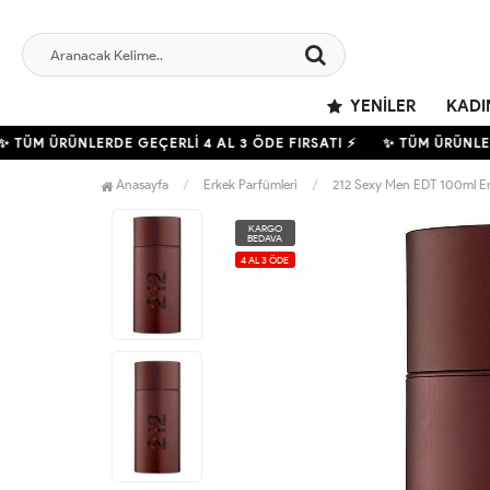
YENILER
KADI
TÜM ÜRÜNLERDE GEÇERLİ
4
AL 3 ÖDE FIRSATI ⚡
✨ TÜM ÜRÜNLER
Anasayfa
Erkek Parfümleri
212 Sexy Men EDT 100ml Er
KARGO
BEDAVA
4 AL 3 ÖDE