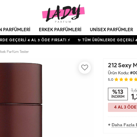
N PARFÜMLERI
ERKEK PARFÜMLERI
UNISEX PARFÜMLER
DE GEÇERLİ
4
AL 3 ÖDE FIRSATI ⚡
✨ TÜM ÜRÜNLERDE GEÇERLİ
4
A
kek Parfüm Tester
212 Sexy 
Ürün Kodu:
#0
5.0
1,6
%13
1
İNDİRİM
4 AL 3 ÖDE
+
Daha Fazla 