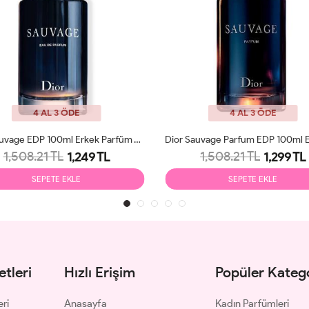
4 AL 3 ÖDE
4 AL 3 ÖDE
Dior Sauvage EDP 100ml Erkek Parfüm Tester
1,508.21 TL
1,508.21 TL
1,249 TL
1,299 TL
SEPETE EKLE
SEPETE EKLE
tleri
Hızlı Erişim
Popüler Katego
eri
Anasayfa
Kadın Parfümleri