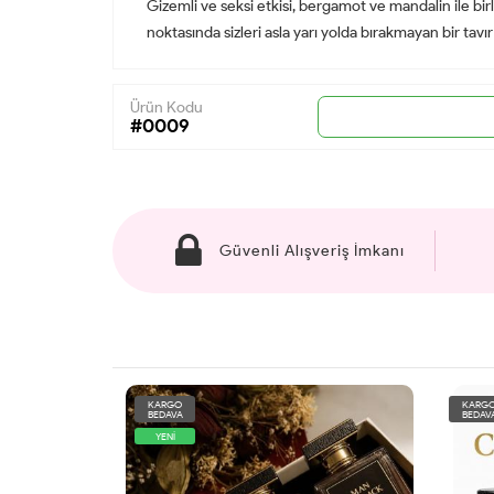
Gizemli ve seksi etkisi, bergamot ve mandalin ile bi
noktasında sizleri asla yarı yolda bırakmayan bir tavır
Ürün Kodu
#0009
Güvenli Alışveriş İmkanı
KARGO
KARG
BEDAVA
BEDAV
YENİ