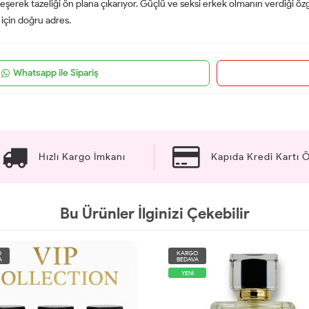
rleşerek tazeliği ön plana çıkarıyor. Güçlü ve seksi erkek olmanın verdiği
 için doğru adres.
Whatsapp ile Sipariş
Hızlı Kargo İmkanı
Kapıda Kredi Kartı
Bu Ürünler İlginizi Çekebilir
O
KARGO
A
BEDAVA
YENİ