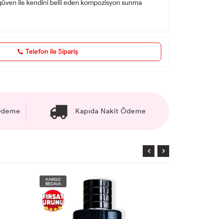
 özgüven ile kendini belli eden kompozisyon sunma
Telefon ile Sipariş
 Ödeme
Kapıda Nakit Ödeme
KARGO
KARGO
BEDAVA
BEDAVA