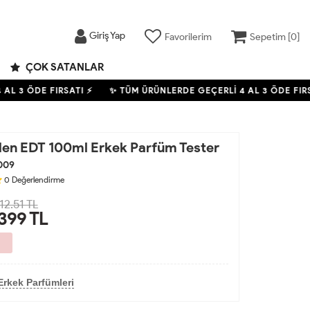
Giriş Yap
Favorilerim
Sepetim [
0
]
ÇOK SATANLAR
L 3 ÖDE FIRSATI ⚡
✨ TÜM ÜRÜNLERDE GEÇERLİ
4
AL 3 ÖDE FIRSA
Men EDT 100ml Erkek Parfüm Tester
009
0
Değerlendirme
12.51 TL
,399
TL
Erkek Parfümleri