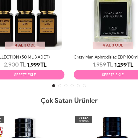
4 AL 3 ÖDE
4 AL 3 ÖDE
LLECTION (50 ML 3 ADET)
2,900 TL
1,959 TL
1,999 TL
1,299 TL
SEPETE EKLE
SEPETE EKLE
Çok Satan Ürünler
O
KARGO
A
BEDAVA