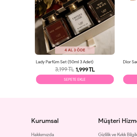
4 AL 3 ÖDE
Dior Fahrenheit EDP 75ml Erkek Parfüm Tester
Lady Parfüm Set (50ml 3 Adet)
3,199 TL
9 TL
1,999 TL
SEPETE EKLE
Kurumsal
Müşteri Hizme
Hakkımızda
Gizlilik ve Kvkk Bilgil