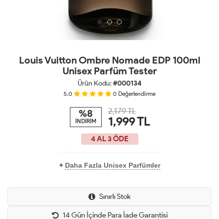
Louis Vuitton Ombre Nomade EDP 100ml
Unisex Parfüm Tester
Ürün Kodu:
#000134
5.0
0
Değerlendirme
2,179 TL
%8
1,999
TL
İNDİRİM
4 AL 3 ÖDE
+
Daha Fazla Unisex Parfümler
Sınırlı Stok
14 Gün İçinde Para İade Garantisi