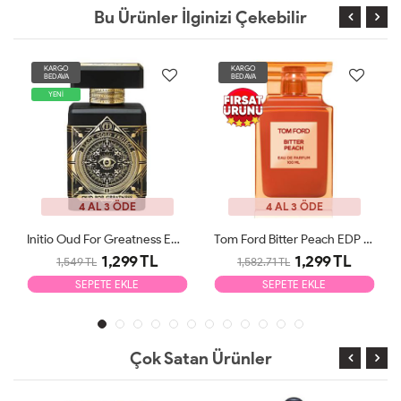
Bu Ürünler İlginizi Çekebilir
KARGO
KARGO
BEDAVA
BEDAVA
YENİ
4 AL 3 ÖDE
4 AL 3 ÖDE
Initio Oud For Greatness EDP 90ml Unisex Parfüm Tester
Tom Ford Bitter Peach EDP 100ml Unisex Parfüm Tester
1,299 TL
1,299 TL
1,549 TL
1,582.71 TL
SEPETE EKLE
SEPETE EKLE
Çok Satan Ürünler