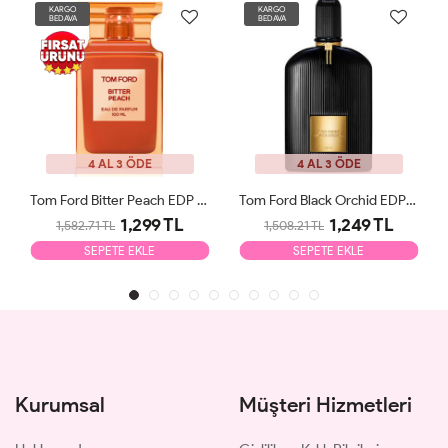
KARGO
KARGO
BEDAVA
BEDAVA
4 AL 3 ÖDE
4 AL 3 ÖDE
Tom Ford Bitter Peach EDP 100ml Unisex Parfüm Tester
Tom Ford Black Orchid EDP 100ml Unisex Parfüm Tester
1,299 TL
1,249 TL
1,582.71 TL
1,508.21 TL
SEPETE EKLE
SEPETE EKLE
Kurumsal
Müşteri Hizmetleri