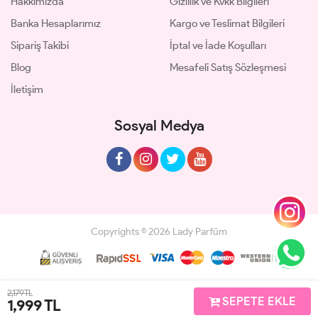
Hakkımızda
Gizlilik ve Kvkk Bilgileri
Banka Hesaplarımız
Kargo ve Teslimat Bilgileri
Sipariş Takibi
İptal ve İade Koşulları
Blog
Mesafeli Satış Sözleşmesi
İletişim
Sosyal Medya
Copyrights © 2026 Lady Parfüm
Geliştir - powered by innovation
2,179 TL
SEPETE EKLE
1,999
TL
Anasayfa
Üye Girişi
Sepetim
Sipariş Takibi
İletişim