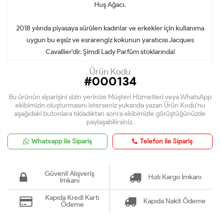
Huş Ağacı.
2018 yılında piyasaya sürülen kadınlar ve erkekler için kullanıma
uygun bu eşsiz ve esrarengiz kokunun yaratıcısı Jacques
Cavallier'dir. Şimdi Lady Parfüm stoklarında!
Ürün Kodu
#000134
Bu ürünün siparişini sizin yerinize Müşteri Hizmetleri veya WhatsApp
ekibimizin oluşturmasını isterseniz yukarıda yazan Ürün Kodu'nu
aşağıdaki butonlara tıkladıktan sonra ekibimizle görüştüğünüzde
paylaşabilirsiniz.
Whatsapp ile Sipariş
Telefon ile Sipariş
Güvenli Alışveriş
Hızlı Kargo İmkanı
İmkanı
Kapıda Kredi Kartı
Kapıda Nakit Ödeme
Ödeme