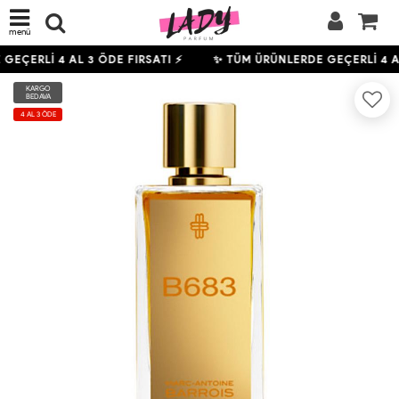
menü
 GEÇERLİ
4
AL 3 ÖDE FIRSATI ⚡
✨ TÜM ÜRÜNLERDE GEÇERLİ
4
AL
KARGO
BEDAVA
4 AL 3 ÖDE