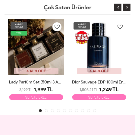
Çok Satan Ürünler
KARGO
KARGO
BEDAVA
BEDAVA
YENİ
4 AL 3 ÖDE
4 AL 3 ÖDE
Lady Parfüm Set (50ml 3 Adet)
Dior Sauvage EDP 100ml Erkek Parfüm Tester
1,999 TL
1,249 TL
3,199 TL
1,508.21 TL
SEPETE EKLE
SEPETE EKLE