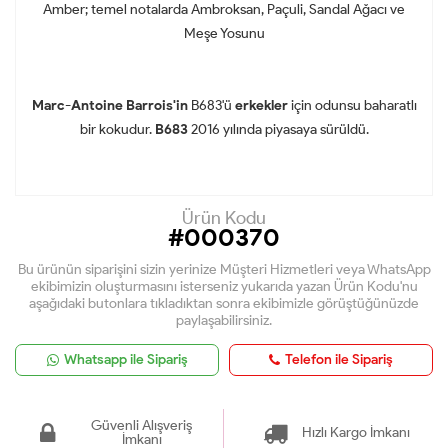
Amber; temel notalarda Ambroksan, Paçuli, Sandal Ağacı ve
Meşe Yosunu
Marc-Antoine Barrois'in
B683'ü
erkekler
için odunsu baharatlı
bir kokudur.
B683
2016 yılında piyasaya sürüldü.
Ürün Kodu
#000370
Bu ürünün siparişini sizin yerinize Müşteri Hizmetleri veya WhatsApp
ekibimizin oluşturmasını isterseniz yukarıda yazan Ürün Kodu'nu
aşağıdaki butonlara tıkladıktan sonra ekibimizle görüştüğünüzde
paylaşabilirsiniz.
Whatsapp ile Sipariş
Telefon ile Sipariş
Güvenli Alışveriş
Hızlı Kargo İmkanı
İmkanı