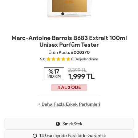
Marc-Antoine Barrois B683 Extrait 100ml
Unisex Parfüm Tester
Ürün Kodu:
#000370
5.0
0
Değerlendirme
2,399 TL
%17
1,999
TL
İNDİRİM
4 AL 3 ÖDE
+
Daha Fazla Erkek Parfümleri
Sınırlı Stok
14 Gün İçinde Para İade Garantisi