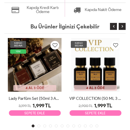
Kapıda Kredi Kartı
Kapıda Nakit Ödeme
Ödeme
Bu Ürünler İlginizi Çekebilir
KARGO
KARGO
BEDAVA
BEDAVA
YENİ
4 AL 3 ÖDE
4 AL 3 ÖDE
Lady Parfüm Set (50ml 3 Adet)
VIP COLLECTION (50 ML 3 ADET)
1,999 TL
1,999 TL
3,199 TL
2,900 TL
SEPETE EKLE
SEPETE EKLE