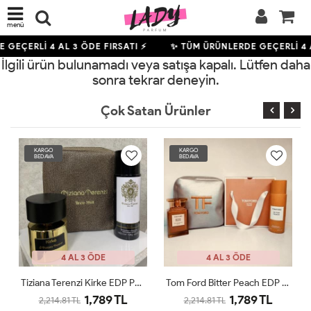
menü
E GEÇERLİ
4
AL 3 ÖDE FIRSATI ⚡
✨ TÜM ÜRÜNLERDE GEÇERLİ
4
İlgili ürün bulunamadı veya satışa kapalı. Lütfen daha
sonra tekrar deneyin.
Çok Satan Ürünler
KARGO
KARGO
BEDAVA
BEDAVA
4 AL 3 ÖDE
4 AL 3 ÖDE
Tiziana Terenzi Kirke EDP Parfüm Seti
Tom Ford Bitter Peach EDP Parfüm Seti
1,789 TL
1,789 TL
2,214.81 TL
2,214.81 TL