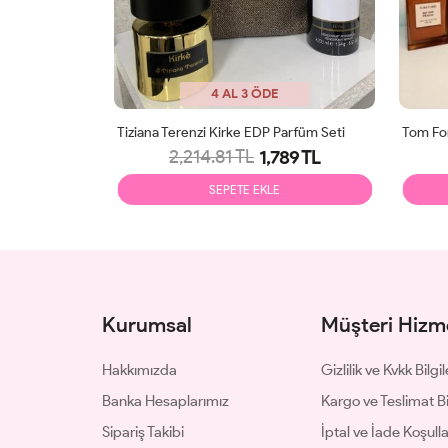
4 AL 3 ÖDE
Hermes Terre D’Hermès EDT Dekantlı Parfüm Seti
Tiziana Terenzi Kirke EDP Parfüm Seti
Tom For
2,214.81 TL
39 TL
1,789 TL
SEPETE EKLE
Kurumsal
Müşteri Hizme
Hakkımızda
Gizlilik ve Kvkk Bilgil
Banka Hesaplarımız
Kargo ve Teslimat Bil
Sipariş Takibi
İptal ve İade Koşulla