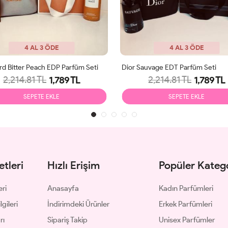
4 AL 3 ÖDE
4 AL 3 ÖDE
d Bitter Peach EDP Parfüm Seti
Dior Sauvage EDT Parfüm Seti
2,214.81 TL
2,214.81 TL
1,789 TL
1,789 TL
SEPETE EKLE
SEPETE EKLE
tleri
Hızlı Erişim
Popüler Katego
eri
Anasayfa
Kadın Parfümleri
gileri
İndirimdeki Ürünler
Erkek Parfümleri
rı
Sipariş Takip
Unisex Parfümler