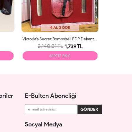
4 AL 3 ÖDE
Victoria’s Secret Bombshell EDP Dekantlı Parfüm Seti
2,140.31 TL
2,21
1,739 TL
SEPETE EKLE
riler
E-Bülten Aboneliği
Sosyal Medya