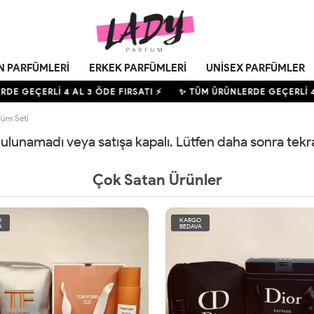
N PARFÜMLERI
ERKEK PARFÜMLERI
UNISEX PARFÜMLER
RDE GEÇERLİ
4
AL 3 ÖDE FIRSATI ⚡
✨ TÜM ÜRÜNLERDE GEÇERLİ
füm Seti
 bulunamadı veya satışa kapalı. Lütfen daha sonra tek
Çok Satan Ürünler
O
KARGO
A
BEDAVA