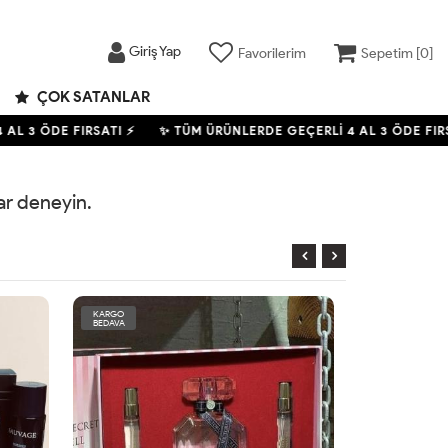
Giriş Yap
Favorilerim
Sepetim [
0
]
ÇOK SATANLAR
4
AL 3 ÖDE FIRSATI ⚡
✨ TÜM ÜRÜNLERDE GEÇERLİ
4
AL 3 ÖDE FIRS
rar deneyin.
KARGO
KARGO
BEDAVA
BEDAVA