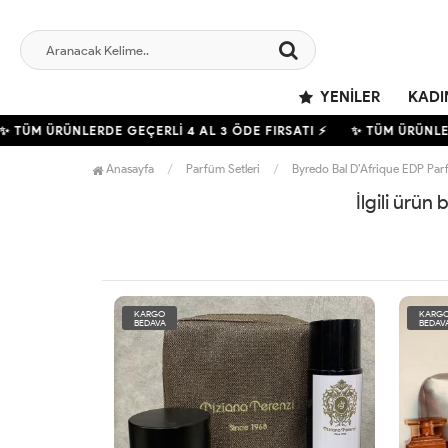
YENILER
KADI
✨ TÜM ÜRÜNLERDE GEÇERLİ
4
AL 3 ÖDE FIRSATI ⚡
✨ TÜM ÜRÜNLE
Anasayfa
Parfüm Setleri
Byredo Bal D’Afrique EDP Par
İlgili ürün
KARGO
KARG
BEDAVA
BEDAV