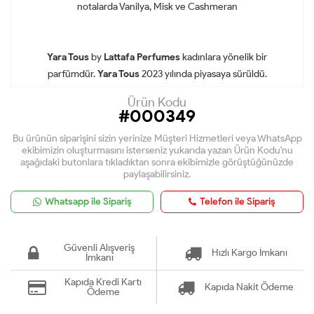
notalarda Vanilya, Misk ve Cashmeran
Yara Tous
by
Lattafa Perfumes
kadınlara yönelik bir
parfümdür.
Yara Tous
2023 yılında piyasaya sürüldü.
Ürün Kodu
#000349
Bu ürünün siparişini sizin yerinize Müşteri Hizmetleri veya WhatsApp
ekibimizin oluşturmasını isterseniz yukarıda yazan Ürün Kodu'nu
aşağıdaki butonlara tıkladıktan sonra ekibimizle görüştüğünüzde
paylaşabilirsiniz.
Whatsapp ile Sipariş
Telefon ile Sipariş
Güvenli Alışveriş
Hızlı Kargo İmkanı
İmkanı
Kapıda Kredi Kartı
Kapıda Nakit Ödeme
Ödeme