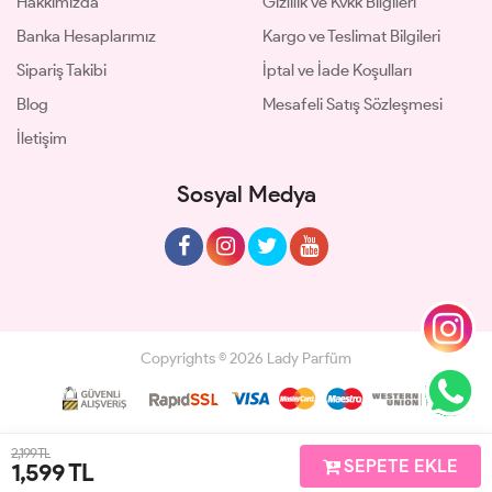
Hakkımızda
Gizlilik ve Kvkk Bilgileri
Banka Hesaplarımız
Kargo ve Teslimat Bilgileri
Sipariş Takibi
İptal ve İade Koşulları
Blog
Mesafeli Satış Sözleşmesi
İletişim
Sosyal Medya
Copyrights © 2026 Lady Parfüm
Geliştir - powered by innovation
2,199 TL
SEPETE EKLE
1,599
TL
Anasayfa
Üye Girişi
Sepetim
Sipariş Takibi
İletişim