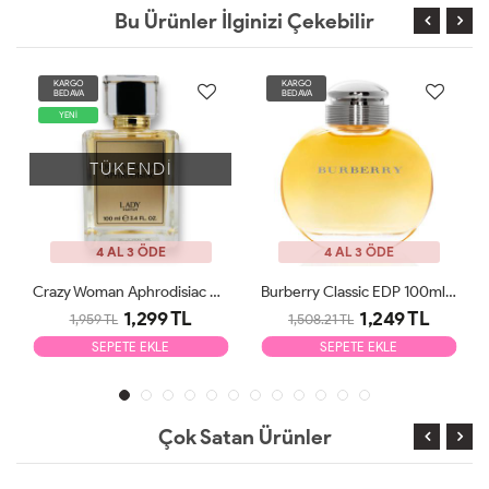
Bu Ürünler İlginizi Çekebilir
KARGO
KARGO
BEDAVA
BEDAVA
YENİ
TÜKENDİ
4 AL 3 ÖDE
4 AL 3 ÖDE
Crazy Woman Aphrodisiac EDP 100ml Kadın Parfüm
Burberry Classic EDP 100ml Kadın Parfüm Tester
1,299 TL
1,249 TL
1,959 TL
1,508.21 TL
SEPETE EKLE
SEPETE EKLE
Çok Satan Ürünler