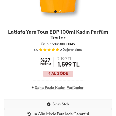
Lattafa Yara Tous EDP 100ml Kadın Parfüm
Tester
Ürün Kodu:
#000349
5.0
0
Değerlendirme
2,199 TL
%27
1,599
TL
İNDİRİM
4 AL 3 ÖDE
+
Daha Fazla Kadın Parfümleri
Sınırlı Stok
14 Gün İçinde Para İade Garantisi