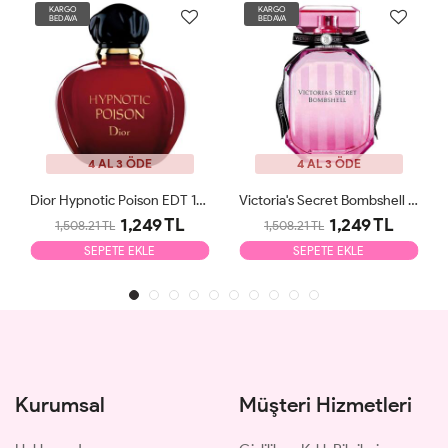
KARGO
KARGO
BEDAVA
BEDAVA
4 AL 3 ÖDE
4 AL 3 ÖDE
Dior Hypnotic Poison EDT 100ml Kadın Parfüm Tester
Victoria's Secret Bombshell EDP 100ml Kadın Parfüm Tester
1,249 TL
1,249 TL
1,508.21 TL
1,508.21 TL
SEPETE EKLE
SEPETE EKLE
Kurumsal
Müşteri Hizmetleri