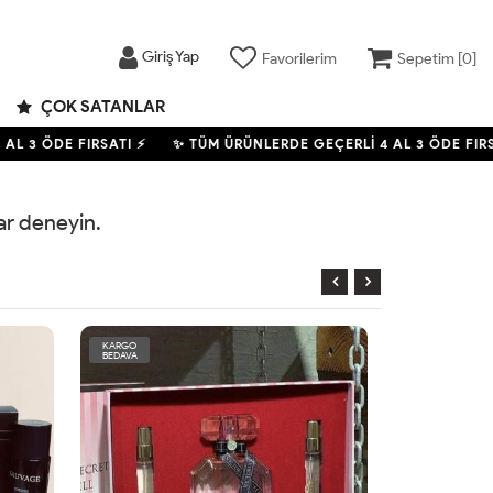
Giriş Yap
Favorilerim
Sepetim [
0
]
ÇOK SATANLAR
AL 3 ÖDE FIRSATI ⚡
✨ TÜM ÜRÜNLERDE GEÇERLİ
4
AL 3 ÖDE FIRS
rar deneyin.
KARGO
KARGO
BEDAVA
BEDAVA