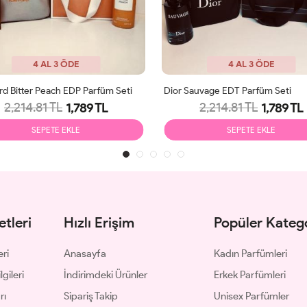
4 AL 3 ÖDE
4 AL 3 ÖDE
d Bitter Peach EDP Parfüm Seti
Dior Sauvage EDT Parfüm Seti
2,214.81 TL
2,214.81 TL
1,789 TL
1,789 TL
SEPETE EKLE
SEPETE EKLE
tleri
Hızlı Erişim
Popüler Katego
eri
Anasayfa
Kadın Parfümleri
gileri
İndirimdeki Ürünler
Erkek Parfümleri
rı
Sipariş Takip
Unisex Parfümler