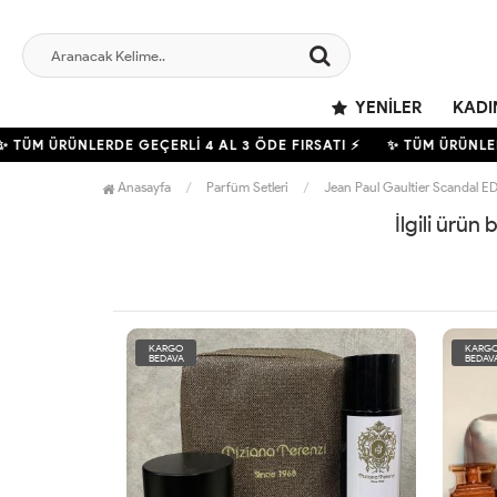
YENILER
KADI
 TÜM ÜRÜNLERDE GEÇERLİ
4
AL 3 ÖDE FIRSATI ⚡
✨ TÜM ÜRÜNLE
Anasayfa
Parfüm Setleri
Jean Paul Gaultier Scandal E
İlgili ürün
KARGO
KARG
BEDAVA
BEDAV