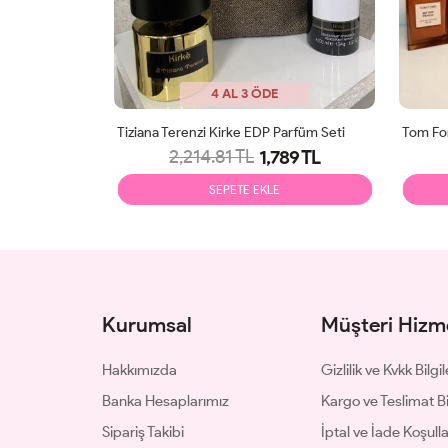
4 AL 3 ÖDE
Lancôme La Vie Est Belle EDP Dekantlı Parfüm Seti
Tiziana Terenzi Kirke EDP Parfüm Seti
Tom For
2,214.81 TL
39 TL
1,789 TL
SEPETE EKLE
Kurumsal
Müşteri Hizme
Hakkımızda
Gizlilik ve Kvkk Bilgil
Banka Hesaplarımız
Kargo ve Teslimat Bil
Sipariş Takibi
İptal ve İade Koşulla