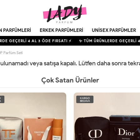
N PARFÜMLERI
ERKEK PARFÜMLERI
UNISEX PARFÜMLER
RDE GEÇERLİ
4
AL 3 ÖDE FIRSATI ⚡
✨ TÜM ÜRÜNLERDE GEÇERLİ
4
DP Parfüm Seti
 bulunamadı veya satışa kapalı. Lütfen daha sonra tek
Çok Satan Ürünler
O
KARGO
A
BEDAVA