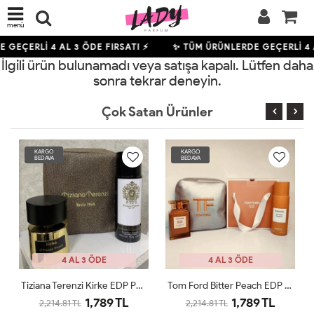
menü
E GEÇERLİ
4
AL 3 ÖDE FIRSATI ⚡
✨ TÜM ÜRÜNLERDE GEÇERLİ
4
İlgili ürün bulunamadı veya satışa kapalı. Lütfen daha
sonra tekrar deneyin.
Çok Satan Ürünler
KARGO
KARGO
BEDAVA
BEDAVA
4 AL 3 ÖDE
4 AL 3 ÖDE
Tiziana Terenzi Kirke EDP Parfüm Seti
Tom Ford Bitter Peach EDP Parfüm Seti
1,789 TL
1,789 TL
2,214.81 TL
2,214.81 TL