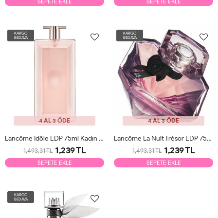
SEPETE EKLE
SEPETE EKLE
KARGO
KARGO
BEDAVA
BEDAVA
4 AL 3 ÖDE
4 AL 3 ÖDE
Lancôme Idôle EDP 75ml Kadın Parfüm Tester
Lancôme La Nuit Trésor EDP 75ml Kadın Parfüm Tester
1,239 TL
1,239 TL
1,493.31 TL
1,493.31 TL
SEPETE EKLE
SEPETE EKLE
KARGO
BEDAVA