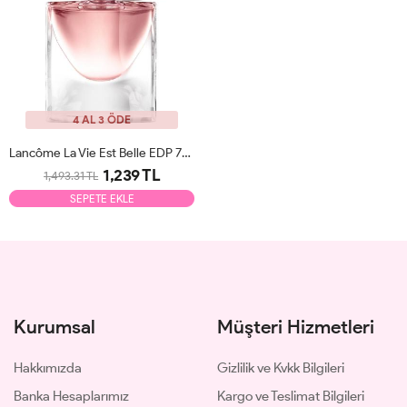
4 AL 3 ÖDE
Lancôme La Vie Est Belle EDP 75ml Kadın Parfüm Tester
1,239 TL
1,493.31 TL
SEPETE EKLE
Kurumsal
Müşteri Hizmetleri
Hakkımızda
Gizlilik ve Kvkk Bilgileri
Banka Hesaplarımız
Kargo ve Teslimat Bilgileri