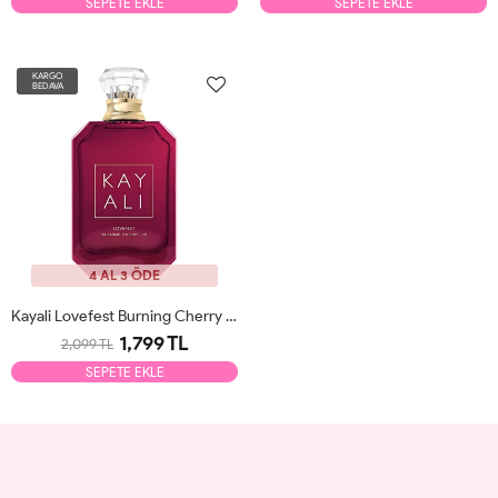
SEPETE EKLE
SEPETE EKLE
KARGO
BEDAVA
4 AL 3 ÖDE
Kayali Lovefest Burning Cherry 48 EDP 100ml Unisex Parfüm Tester
1,799 TL
2,099 TL
SEPETE EKLE