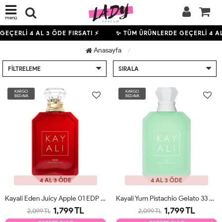
menü
 GEÇERLİ
4
AL 3 ÖDE FIRSATI ⚡
✨ TÜM ÜRÜNLERDE GEÇERLİ
4
AL
Anasayfa
FILTRELEME
SIRALA
KARGO
KARGO
BEDAVA
BEDAVA
4 AL 3 ÖDE
4 AL 3 ÖDE
Kayali Eden Juicy Apple 01 EDP 100ml Unisex Parfüm Tester
Kayali Yum Pistachio Gelato 33 EDP 100ml Unisex Parfüm Tester
1,799 TL
1,799 TL
2,099 TL
2,099 TL