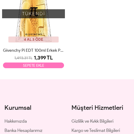
TÜKENDİ
4 AL 3 ÖDE
Givenchy Pi EDT 100ml Erkek Parfüm Tester
1,399 TL
1,493.31 TL
SEPETE EKLE
Kurumsal
Müşteri Hizmetleri
Hakkımızda
Gizlilik ve Kvkk Bilgileri
Banka Hesaplarımız
Kargo ve Teslimat Bilgileri