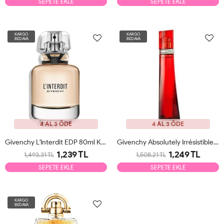
SEPETE EKLE
SEPETE EKLE
KARGO
KARGO
BEDAVA
BEDAVA
4 AL 3 ÖDE
4 AL 3 ÖDE
Givenchy L'Interdit EDP 80ml Kadın Parfüm Tester
Givenchy Absolutely Irrésistible EDP 75ml Kadın Parfüm Tester
1,239 TL
1,249 TL
1,493.31 TL
1,508.21 TL
SEPETE EKLE
SEPETE EKLE
KARGO
BEDAVA