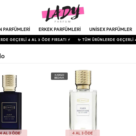
N PARFÜMLERI
ERKEK PARFÜMLERI
UNISEX PARFÜMLER
RDE GEÇERLİ
4
AL 3 ÖDE FIRSATI ⚡
✨ TÜM ÜRÜNLERDE GEÇERLİ
lo
KARGO
BEDAVA
4 AL 3 ÖDE
4 AL 3 ÖDE