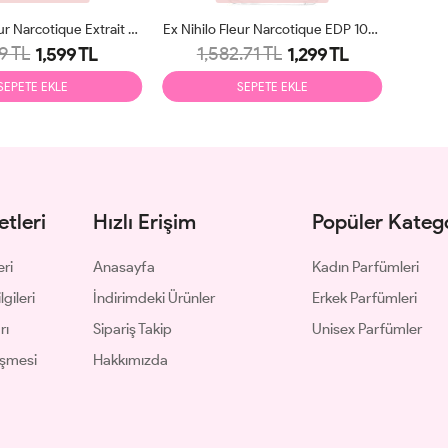
Ex Nihilo Fleur Narcotique Extrait De Parfum 100ml Unisex Parfüm Tester
Ex Nihilo Fleur Narcotique EDP 100ml Unisex Parfüm Tester
9 TL
1,582.71 TL
1,599 TL
1,299 TL
SEPETE EKLE
SEPETE EKLE
tleri
Hızlı Erişim
Popüler Katego
eri
Anasayfa
Kadın Parfümleri
gileri
İndirimdeki Ürünler
Erkek Parfümleri
rı
Sipariş Takip
Unisex Parfümler
eşmesi
Hakkımızda