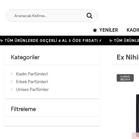
YENILER
KADI
✨ TÜM ÜRÜNLERDE GEÇERLİ
4
AL 3 ÖDE FIRSATI ⚡
✨ TÜM ÜRÜNLE
Ex Nihi
Kategoriler
Kadın Parfümleri
KARGO
BEDAVA
Erkek Parfümleri
Unisex Parfümler
Filtreleme