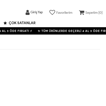
Giriş Yap
Favorilerim
Sepetim [
0
]
ÇOK SATANLAR
4
AL 3 ÖDE FIRSATI ⚡
✨ TÜM ÜRÜNLERDE GEÇERLİ
4
AL 3 ÖDE FIRS