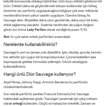
kalıcılık konusunda oldukça tatminkar. Gün boyu etkisini gösteren bir
ürün. Etkisini daha da güçlendirmek isteyen kullanıcılar için birkaç
önerimiz var: parfümü uygulayacağınız bölgeye çok eser miktarda
nemlendirici krem yahut vazelin uygulayın. Üzerine birkaç fıs
Sauvage sıkın. Böylelikle daha uzun gecelerde, daha uzun bir koku
etkisi sağlanmış olacaktır. Kadınlar tarafından da yoğun beğeni
gören bu ürüne
Lady Parfüm
olarak verdiğimiz puan: 9/10.
Not
: En çok satan erkek parfümleri arasındadır.
Nerelerde kullanabilirsiniz?
Sauvage'ın yeri ve zamanı yok diyebiliriz. İşte, okulda, sporda, hemen
her aktivite için uygun bir kompozisyondur. Çevrenizdekileri asla
baymayacak şekilde formulize edilmiştir. Gönül rahatlığıyla
kullanabilirsiniz.
Hangi ünlü Dior Sauvage kullanıyor?
Azad Yılmaz, Johnny Depp, Antonio Banderas bu parfümün
müdavimlerindendir.
Son olarak parfümü yaratan Francois Demachy'nin Sauvage
hakkındaki açıklaması şöyle: "Sauvage'ı yaratmak için çıkış noktam
olarak
erkeği
kullandım. Güçlü ve hatasız bir erkeklik. Zamanı ve