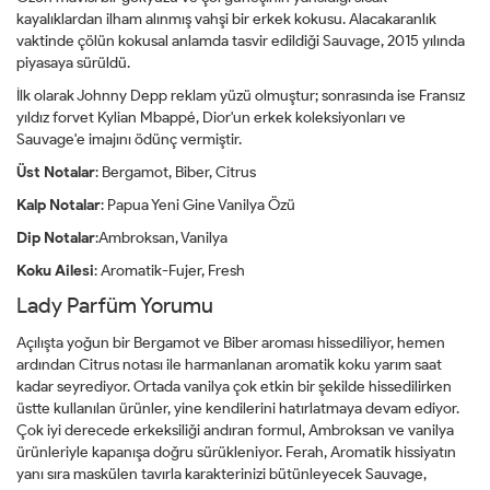
kayalıklardan ilham alınmış vahşi bir erkek kokusu. Alacakaranlık
vaktinde çölün kokusal anlamda tasvir edildiği Sauvage, 2015 yılında
piyasaya sürüldü.
İlk olarak Johnny Depp reklam yüzü olmuştur; sonrasında ise Fransız
yıldız forvet Kylian Mbappé, Dior'un erkek koleksiyonları ve
Sauvage'e imajını ödünç vermiştir.
Üst Notalar
: Bergamot, Biber, Citrus
Kalp Notalar
: Papua Yeni Gine Vanilya Özü
Dip Notalar
:Ambroksan, Vanilya
Koku Ailesi
: Aromatik-Fujer, Fresh
Lady Parfüm Yorumu
Açılışta yoğun bir Bergamot ve Biber aroması hissediliyor, hemen
ardından Citrus notası ile harmanlanan aromatik koku yarım saat
kadar seyrediyor. Ortada vanilya çok etkin bir şekilde hissedilirken
üstte kullanılan ürünler, yine kendilerini hatırlatmaya devam ediyor.
Çok iyi derecede erkeksiliği andıran formul, Ambroksan ve vanilya
ürünleriyle kapanışa doğru sürükleniyor. Ferah, Aromatik hissiyatın
yanı sıra maskülen tavırla karakterinizi bütünleyecek Sauvage,