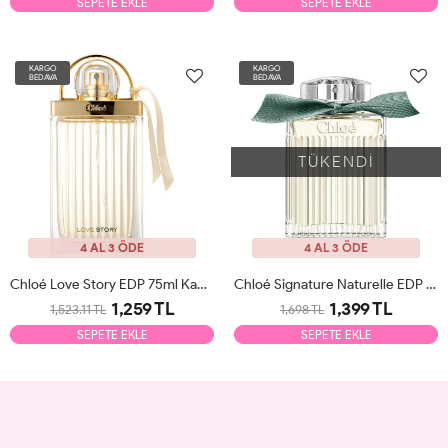
SEPETE EKLE
SEPETE EKLE
KARGO
KARGO
BEDAVA
BEDAVA
TÜKENDİ
4 AL 3 ÖDE
4 AL 3 ÖDE
Chloé Love Story EDP 75ml Kadın Parfüm Tester
Chloé Signature Naturelle EDP 100ml Kadın Parfüm Tester
1,259 TL
1,399 TL
1,523.11 TL
1,698 TL
SEPETE EKLE
SEPETE EKLE