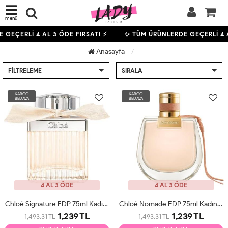
menü
E GEÇERLİ
4
AL 3 ÖDE FIRSATI ⚡
✨ TÜM ÜRÜNLERDE GEÇERLİ
4
Anasayfa
FILTRELEME
SIRALA
KARGO
KARGO
BEDAVA
BEDAVA
4 AL 3 ÖDE
4 AL 3 ÖDE
Chloé Signature EDP 75ml Kadın Parfüm Tester
Chloé Nomade EDP 75ml Kadın Parfüm Tester
1,239 TL
1,239 TL
1,493.31 TL
1,493.31 TL